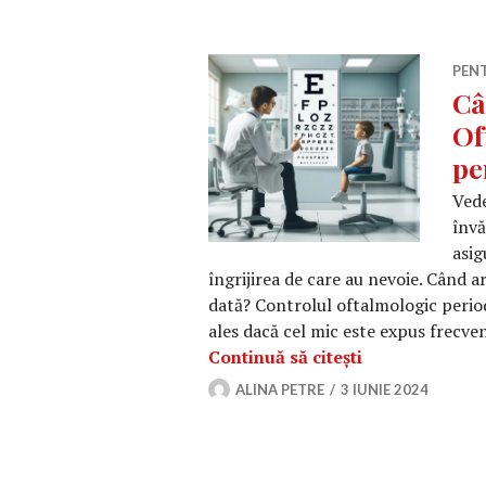
PEN
Câ
Of
pe
Vede
învă
asig
îngrijirea de care au nevoie. Când a
dată? Controlul oftalmologic perio
ales dacă cel mic este expus frecven
Când să mergi 
Continuă să citești
ALINA PETRE
3 IUNIE 2024