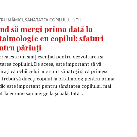
TRU MĂMICI
,
SĂNĂTATEA COPILULUI
,
UTIL
nd să mergi prima dată la
talmologie cu copilul: sfaturi
ntru părinți
rea este un simț esențial pentru dezvoltarea și
țarea copilului. De aceea, este important să vă
urați că ochii celui mic sunt sănătoși și că primesc
r trebui să duceți copilul la oftalmolog pentru prima
dic este important pentru sănătatea copilului, mai
t la ecrane sau merge la școală. Iată …
prima dată la Oftalmologie cu copilul: sfaturi pentru pări