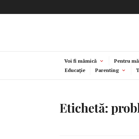
Sari
la
conținut
Voi fi mămică
Pentru mă
Educație
Parenting
T
Etichetă:
prob