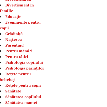
Divertisment in
familie
Educație
Evenimente pentru
copii
Grădiniță
Nașterea
Parenting
Pentru mămici
Pentru tătici
Psihologia copilului
Psihologia părinților
Rețete pentru
bebeluși
Rețete pentru copii
Sănătate
Sănătatea copilului
Sănătatea mamei