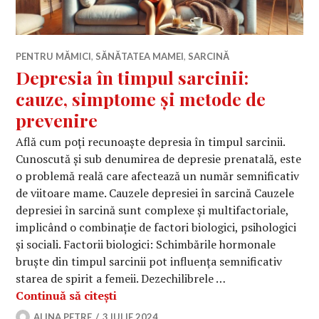
PENTRU MĂMICI
,
SĂNĂTATEA MAMEI
,
SARCINĂ
Depresia în timpul sarcinii:
cauze, simptome și metode de
prevenire
Află cum poți recunoaște depresia în timpul sarcinii.
Cunoscută și sub denumirea de depresie prenatală, este
o problemă reală care afectează un număr semnificativ
de viitoare mame. Cauzele depresiei în sarcină Cauzele
depresiei în sarcină sunt complexe și multifactoriale,
implicând o combinație de factori biologici, psihologici
și sociali. Factorii biologici: Schimbările hormonale
bruște din timpul sarcinii pot influența semnificativ
starea de spirit a femeii. Dezechilibrele …
Depresia în timpul sarcinii: cauze, 
Continuă să citești
ALINA PETRE
3 IULIE 2024