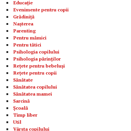
Educație
Evenimente pentru copii
Grădiniță
Nașterea
Parenting
Pentru mămici
Pentru tătici
Psihologia copilului
Psihologia părinților
Rețete pentru bebeluși
Rețete pentru copii
Sănătate
Sănătatea copilului
Sănătatea mamei
Sarcină
Școală
Timp liber
Util
Vârsta copilului