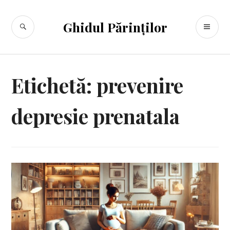
Sari
la
CĂUTARE
ME
Ghidul Părinților
conținut
PR
Etichetă:
prevenire
depresie prenatala