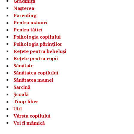
Grădiniță
Nașterea
Parenting
Pentru mămici
Pentru tătici
Psihologia copilului
Psihologia părinților
Rețete pentru bebeluși
Rețete pentru copii
Sănătate
Sănătatea copilului
Sănătatea mamei
Sarcină
Școală
Timp liber
Util
Vârsta copilului
Voi fi mămică