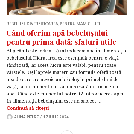
BEBELUSI
,
DIVERSIFICAREA
,
PENTRU MĂMICI
,
UTIL
Când oferim apă bebelușului
pentru prima dată: sfaturi utile
Află când este indicat să introducem apa în alimentația
bebelușului. Hidratarea este esențială pentru o viață
sănătoasă, iar acest lucru este valabil pentru toate
vârstele. Deși laptele matern sau formula oferă toată
apa de care are nevoie un bebeluș în primele luni de
viață, la un moment dat va fi necesară introducerea
apei. Când este momentul potrivit? Introducerea apei
în alimentația bebelușului este un subiect …
Când oferim apă bebelușului pentru p
Continuă să citești
ALINA PETRE
17 IULIE 2024