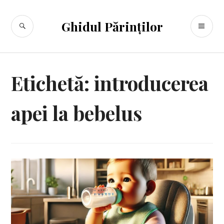
Sari
la
CĂUTARE
ME
Ghidul Părinților
conținut
PR
Etichetă:
introducerea
apei la bebelus