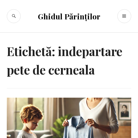
Sari
la
CĂUTARE
ME
Ghidul Părinților
conținut
PR
Etichetă:
indepartare
pete de cerneala