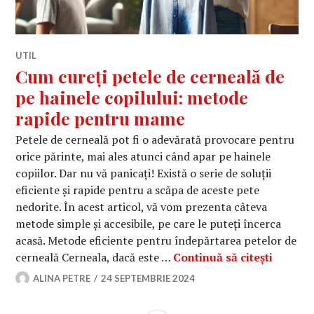
UTIL
Cum cureți petele de cerneală de
pe hainele copilului: metode
rapide pentru mame
Petele de cerneală pot fi o adevărată provocare pentru
orice părinte, mai ales atunci când apar pe hainele
copiilor. Dar nu vă panicați! Există o serie de soluții
eficiente și rapide pentru a scăpa de aceste pete
nedorite. În acest articol, vă vom prezenta câteva
metode simple și accesibile, pe care le puteți încerca
acasă. Metode eficiente pentru îndepărtarea petelor de
Cum cur
cerneală Cerneala, dacă este …
Continuă să citești
ALINA PETRE
24 SEPTEMBRIE 2024