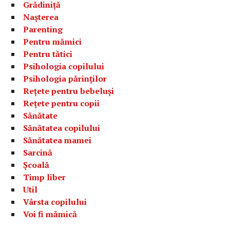
Grădiniță
Nașterea
Parenting
Pentru mămici
Pentru tătici
Psihologia copilului
Psihologia părinților
Rețete pentru bebeluși
Rețete pentru copii
Sănătate
Sănătatea copilului
Sănătatea mamei
Sarcină
Școală
Timp liber
Util
Vârsta copilului
Voi fi mămică