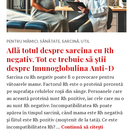
PENTRU MĂMICI
,
SĂNĂTATE
,
SARCINĂ
,
UTIL
Află totul despre sarcina cu Rh
negativ. Tot ce trebuie să știi
despre Imunoglobulina Anti-D
Sarcina cu Rh negativ poate fi o provocare pentru
viitoarele mame. Factorul Rh este o proteină prezentă
pe suprafața celulelor roșii din sânge. Persoanele care
au această proteină sunt Rh pozitive, iar cele care nu o
au sunt Rh negative. Incompatibilitatea Rh poate
apărea în timpul sarcinii, când mama este Rh negativă
și fătul este Rh pozitiv (moștenit de la tată). Ce este
Află totul de
incompatibilitatea Rh? …
Continuă să citești