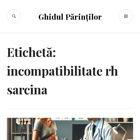
Sari
la
CĂUTARE
ME
Ghidul Părinților
conținut
PR
Etichetă:
incompatibilitate rh
sarcina