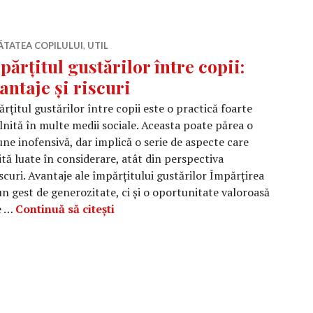
ĂTATEA COPILULUI
,
UTIL
părțitul gustărilor între copii:
antaje și riscuri
rțitul gustărilor între copii este o practică foarte
lnită în multe medii sociale. Aceasta poate părea o
une inofensivă, dar implică o serie de aspecte care
tă luate în considerare, atât din perspectiva
iscuri. Avantaje ale împărțitului gustărilor Împărțirea
un gest de generozitate, ci și o oportunitate valoroasă
Împărțitul gustărilor între copii: Avan
re …
Continuă să citești