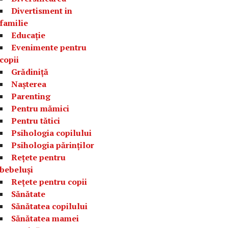
Divertisment in
familie
Educație
Evenimente pentru
copii
Grădiniță
Nașterea
Parenting
Pentru mămici
Pentru tătici
Psihologia copilului
Psihologia părinților
Rețete pentru
bebeluși
Rețete pentru copii
Sănătate
Sănătatea copilului
Sănătatea mamei