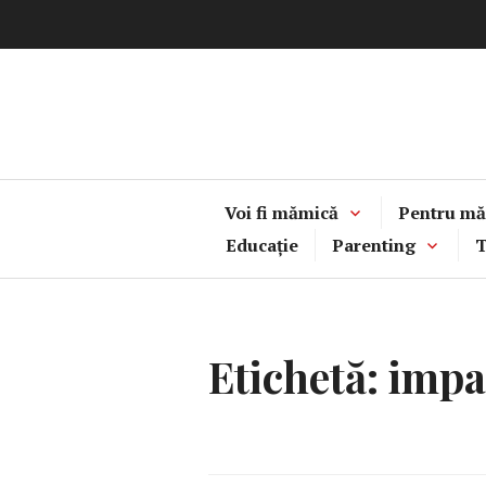
Sari
la
conținut
Voi fi mămică
Pentru mă
Educație
Parenting
T
Etichetă:
impar