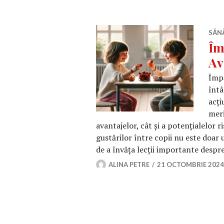
SĂN
Îm
Av
Împă
întâ
acți
meri
avantajelor, cât și a potențialelor r
gustărilor între copii nu este doar 
de a învăța lecții importante desp
ALINA PETRE
21 OCTOMBRIE 2024