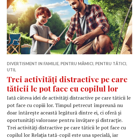
DIVERTISMENT IN FAMILIE
,
PENTRU MĂMICI
,
PENTRU TĂTICI
,
UTIL
Trei activități distractive pe care
tăticii le pot face cu copilul lor
Iată câteva idei de activități distractive pe care tăticii le
pot face cu copiii lor. Timpul petrecut împreună nu
doar întărește această legătură dintre ei, ci oferă și
oportunități valoroase pentru învățare și distracție.
Trei activități distractive pe care tăticii le pot face cu
copilul lor Relația tată-copil este una specială, iar