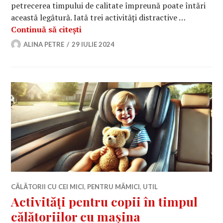
petrecerea timpului de calitate împreună poate întări
această legătură. Iată trei activități distractive …
Trei activități distractive pe care tăti
Continuă să citești
ALINA PETRE
29 IULIE 2024
CĂLĂTORII CU CEI MICI
,
PENTRU MĂMICI
,
UTIL
Activități pentru copii în timpul
călătoriilor cu mașina