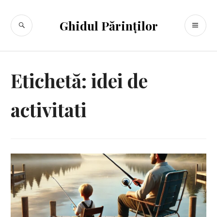
Sari
la
CĂUTARE
ME
Ghidul Părinților
conținut
PR
Etichetă:
idei de
activitati