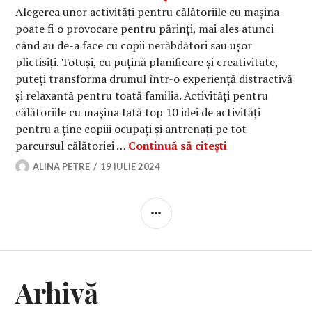
Alegerea unor activități pentru călătoriile cu mașina
poate fi o provocare pentru părinți, mai ales atunci
când au de-a face cu copii nerăbdători sau ușor
plictisiți. Totuși, cu puțină planificare și creativitate,
puteți transforma drumul într-o experiență distractivă
și relaxantă pentru toată familia. Activități pentru
călătoriile cu mașina Iată top 10 idei de activități
pentru a ține copiii ocupați și antrenați pe tot
Activități pentr
parcursul călătoriei …
Continuă să citești
ALINA PETRE
19 IULIE 2024
BARĂ
LATERALĂ
Arhivă