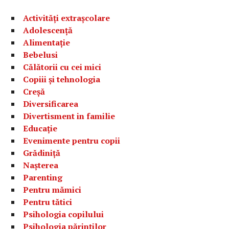
Activități extrașcolare
Adolescență
Alimentație
Bebelusi
Călătorii cu cei mici
Copiii și tehnologia
Creșă
Diversificarea
Divertisment in familie
Educație
Evenimente pentru copii
Grădiniță
Nașterea
Parenting
Pentru mămici
Pentru tătici
Psihologia copilului
Psihologia părinților