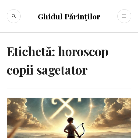
Sari
la
CĂUTARE
ME
Ghidul Părinților
conținut
PR
Etichetă:
horoscop
copii sagetator