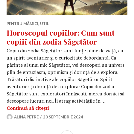
PENTRU MĂMICI
,
UTIL
Horoscopul copiilor: Cum sunt
copiii din zodia Săgetător
Copiii din zodia Săgetător sunt ființe pline de viață, cu
un spirit aventurier și o curiozitate debordantă. Ca
părinte al unui mic Săgetător, vei descoperi un univers
plin de entuziasm, optimism și dorință de a explora.
Trăsături distinctive ale copiilor Săgetător Spirit
aventurier și dorință de a explora: Copiii din zodia
Săgetător sunt exploratori înnăscuți, mereu dornici să
descopere lucruri noi. Îi atrag activitățile în …
Horoscopul copiilor: Cum sunt copiii
Continuă să citești
ALINA PETRE
20 SEPTEMBRIE 2024