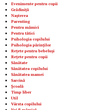
Evenimente pentru copii
Grădiniță
Nașterea
Parenting
Pentru mămici
Pentru tătici
Psihologia copilului
Psihologia părinților
Rețete pentru bebeluși
Rețete pentru copii
Sănătate
Sănătatea copilului
Sănătatea mamei
Sarcină
Școală
Timp liber
Util
Vârsta copilului
Voi fi mămică