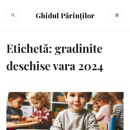
Sari
la
CĂUTARE
ME
Ghidul Părinților
conținut
PR
Etichetă:
gradinite
deschise vara 2024