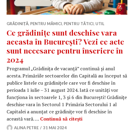
GRĂDINIȚĂ
,
PENTRU MĂMICI
,
PENTRU TĂTICI
,
UTIL
Ce grădinițe sunt deschise vara
aceasta în București? Vezi ce acte
sunt necesare pentru înscriere în
2024
Programul „Grădinița de vacanță” continuă și anul
acesta. Primăriile sectoarelor din Capitală au început să
publice listele cu grădinițele care vor fi deschise în
perioada 1 iulie – 31 august 2024. Iată ce unități vor
funcționa în sectoarele 1, 3 și 6 din București! Grădinițe
deschise vara în Sectorul 1 Primăria Sectorului 1 al
Capitalei a anunțat ce grădinițe vor fi deschise în
Ce grădinițe sunt desc
această vară. …
Continuă să citești
ALINA PETRE
31 MAI 2024