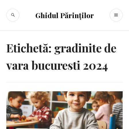
Sari
la
CĂUTARE
ME
Ghidul Părinților
conținut
PR
Etichetă:
gradinite de
vara bucuresti 2024