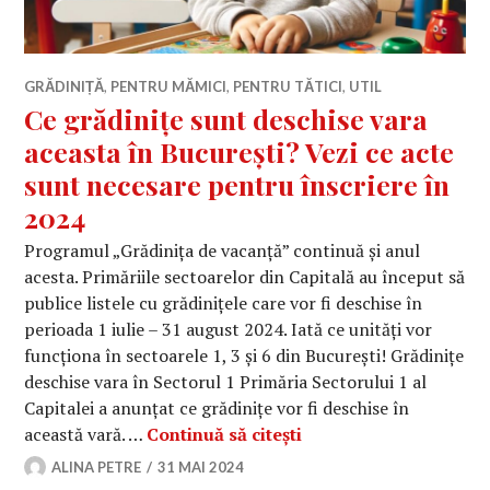
GRĂDINIȚĂ
,
PENTRU MĂMICI
,
PENTRU TĂTICI
,
UTIL
Ce grădinițe sunt deschise vara
aceasta în București? Vezi ce acte
sunt necesare pentru înscriere în
2024
Programul „Grădinița de vacanță” continuă și anul
acesta. Primăriile sectoarelor din Capitală au început să
publice listele cu grădinițele care vor fi deschise în
perioada 1 iulie – 31 august 2024. Iată ce unități vor
funcționa în sectoarele 1, 3 și 6 din București! Grădinițe
deschise vara în Sectorul 1 Primăria Sectorului 1 al
Capitalei a anunțat ce grădinițe vor fi deschise în
Ce grădinițe sunt desc
această vară. …
Continuă să citești
ALINA PETRE
31 MAI 2024