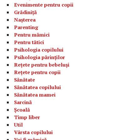
Evenimente pentru copii
Grădiniță
Nașterea
Parenting
Pentru mămici
Pentru tătici
Psihologia copilului
Psihologia părinților
Rețete pentru bebeluși
Rețete pentru copii
Sănătate
Sănătatea copilului
Sănătatea mamei
Sarcină
Școală
Timp liber
Util
Vârsta copilului
Voi fi mămică