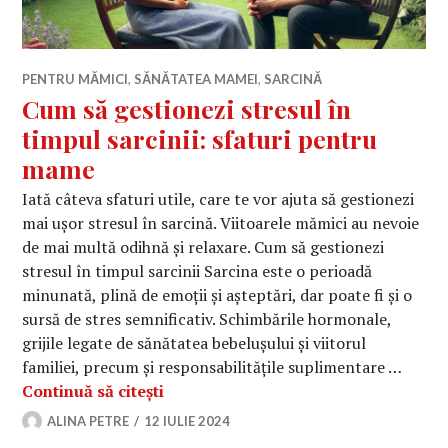
PENTRU MĂMICI
,
SĂNĂTATEA MAMEI
,
SARCINĂ
Cum să gestionezi stresul în
timpul sarcinii: sfaturi pentru
mame
Iată câteva sfaturi utile, care te vor ajuta să gestionezi
mai ușor stresul în sarcină. Viitoarele mămici au nevoie
de mai multă odihnă și relaxare. Cum să gestionezi
stresul în timpul sarcinii Sarcina este o perioadă
minunată, plină de emoții și așteptări, dar poate fi și o
sursă de stres semnificativ. Schimbările hormonale,
grijile legate de sănătatea bebelușului și viitorul
familiei, precum și responsabilitățile suplimentare …
Cum să gestionezi stresul în timpul 
Continuă să citești
ALINA PETRE
12 IULIE 2024