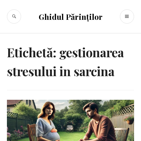
Sari
la
CĂUTARE
ME
Ghidul Părinților
conținut
PR
Etichetă:
gestionarea
stresului in sarcina