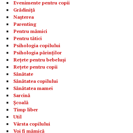
Evenimente pentru copii
Grădiniță
Nașterea
Parenting
Pentru mămici
Pentru tătici
Psihologia copilului
Psihologia părinților
Rețete pentru bebeluși
Rețete pentru copii
Sănătate
Sănătatea copilului
Sănătatea mamei
Sarcină
Școală
Timp liber
Util
Vârsta copilului
Voi fi mămică