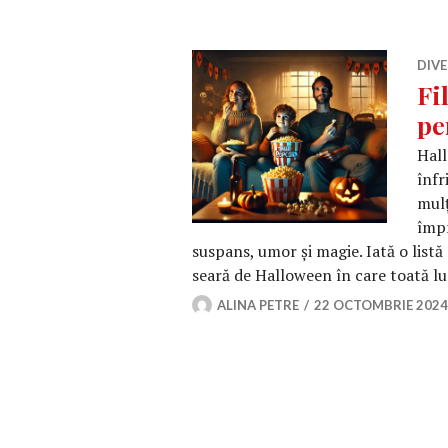
DIVE
Fi
pe
Hall
înfr
mulț
împr
suspans, umor și magie. Iată o list
seară de Halloween în care toată l
ALINA PETRE
22 OCTOMBRIE 2024