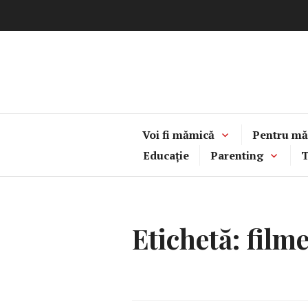
Sari
la
conținut
Voi fi mămică
Pentru mă
Educație
Parenting
T
Etichetă:
film