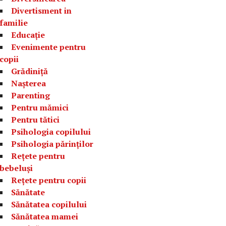
Divertisment in
familie
Educație
Evenimente pentru
copii
Grădiniță
Nașterea
Parenting
Pentru mămici
Pentru tătici
Psihologia copilului
Psihologia părinților
Rețete pentru
bebeluși
Rețete pentru copii
Sănătate
Sănătatea copilului
Sănătatea mamei