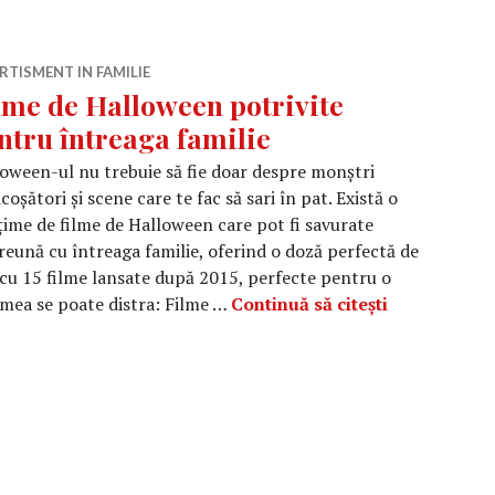
RTISMENT IN FAMILIE
lme de Halloween potrivite
ntru întreaga familie
oween-ul nu trebuie să fie doar despre monștri
icoșători și scene care te fac să sari în pat. Există o
ime de filme de Halloween care pot fi savurate
eună cu întreaga familie, oferind o doză perfectă de
ă cu 15 filme lansate după 2015, perfecte pentru o
Filme de Hal
umea se poate distra: Filme …
Continuă să citești