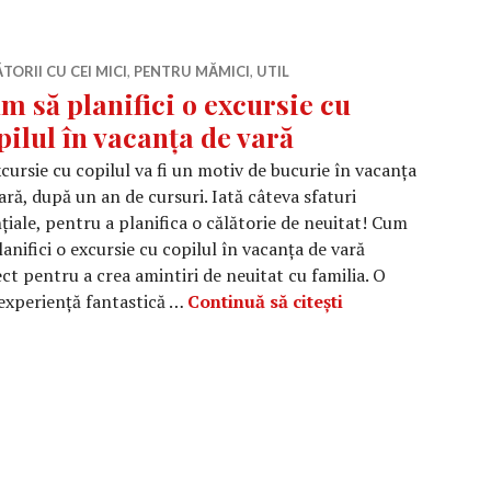
TORII CU CEI MICI
,
PENTRU MĂMICI
,
UTIL
m să planifici o excursie cu
pilul în vacanța de vară
cursie cu copilul va fi un motiv de bucurie în vacanța
ară, după un an de cursuri. Iată câteva sfaturi
țiale, pentru a planifica o călătorie de neuitat! Cum
lanifici o excursie cu copilul în vacanța de vară
t pentru a crea amintiri de neuitat cu familia. O
Cum să planifici 
o experiență fantastică …
Continuă să citești