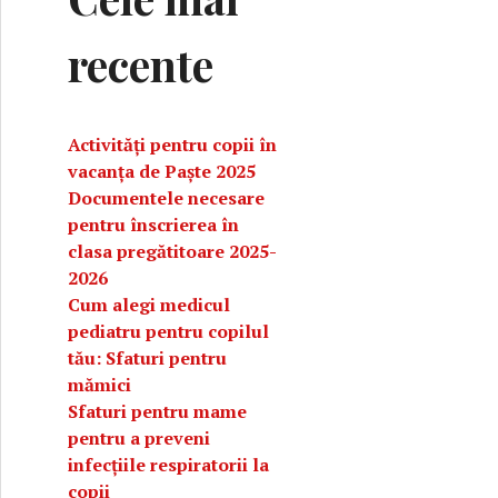
recente
Activități pentru copii în
vacanța de Paște 2025
Documentele necesare
pentru înscrierea în
clasa pregătitoare 2025-
2026
o excursie cu copilul în vacanța de vară
Cum alegi medicul
pediatru pentru copilul
tău: Sfaturi pentru
mămici
Sfaturi pentru mame
pentru a preveni
infecțiile respiratorii la
copii