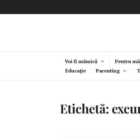
Sari
la
conținut
Voi fi mămică
Pentru mă
Educație
Parenting
T
Etichetă:
excur