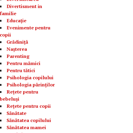
Divertisment in
familie
Educație
Evenimente pentru
copii
Grădiniță
Nașterea
Parenting
Pentru mămici
Pentru tătici
Psihologia copilului
Psihologia părinților
Rețete pentru
bebeluși
Rețete pentru copii
Sănătate
Sănătatea copilului
Sănătatea mamei