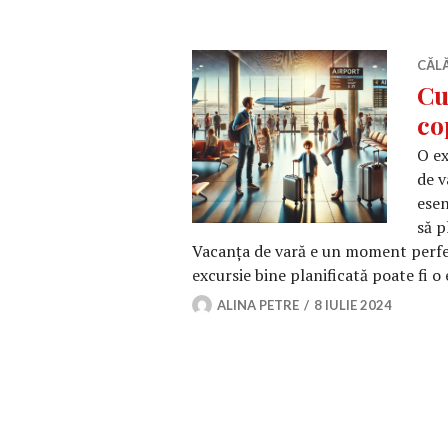
CĂLĂ
Cu
co
O ex
de v
esen
să p
Vacanța de vară e un moment perfec
excursie bine planificată poate fi 
ALINA PETRE
8 IULIE 2024