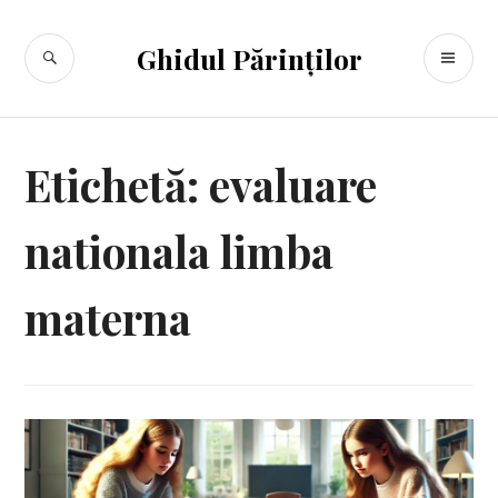
Sari
la
CĂUTARE
ME
Ghidul Părinților
conținut
PR
Etichetă:
evaluare
nationala limba
materna