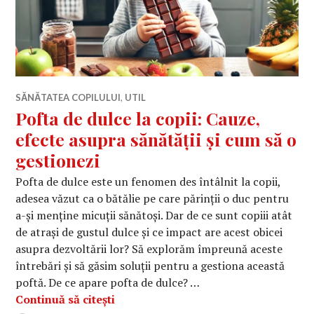
SĂNĂTATEA COPILULUI
,
UTIL
Pofta de dulce la copii: Cauze,
efecte asupra sănătății și cum să o
gestionezi
Pofta de dulce este un fenomen des întâlnit la copii,
adesea văzut ca o bătălie pe care părinții o duc pentru
a-și menține micuții sănătoși. Dar de ce sunt copiii atât
de atrași de gustul dulce și ce impact are acest obicei
asupra dezvoltării lor? Să explorăm împreună aceste
întrebări și să găsim soluții pentru a gestiona această
poftă. De ce apare pofta de dulce? …
Pofta de dulce la copii: Cauze, efect
Continuă să citești