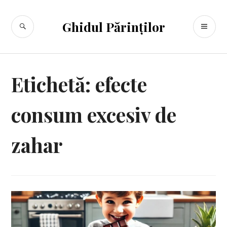
Sari
la
CĂUTARE
ME
Ghidul Părinților
conținut
PR
Etichetă:
efecte
consum excesiv de
zahar