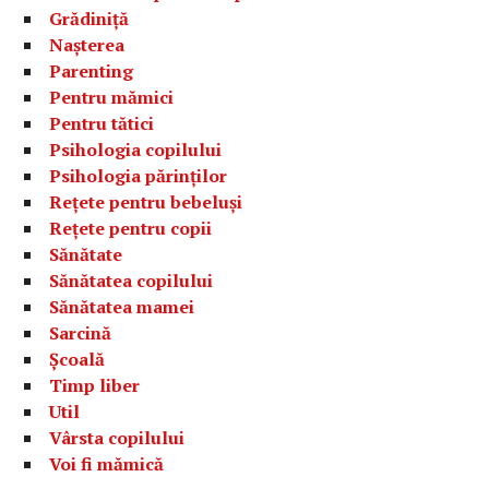
Grădiniță
Nașterea
Parenting
Pentru mămici
Pentru tătici
Psihologia copilului
Psihologia părinților
Rețete pentru bebeluși
Rețete pentru copii
Sănătate
Sănătatea copilului
Sănătatea mamei
Sarcină
Școală
Timp liber
Util
Vârsta copilului
Voi fi mămică