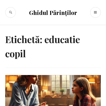
Sari
la
CĂUTARE
ME
Ghidul Părinților
conținut
PR
Etichetă:
educatie
copil