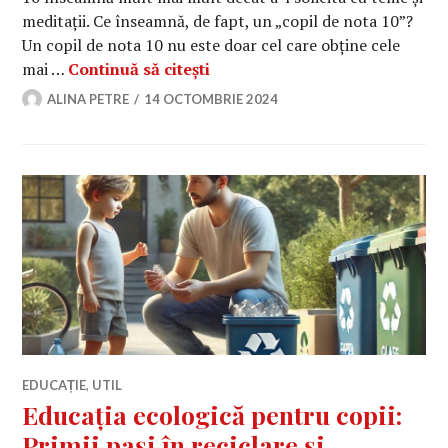
meditații. Ce înseamnă, de fapt, un „copil de nota 10”?
Un copil de nota 10 nu este doar cel care obține cele
Cum să crești un copil de nota 
mai …
Continuă să citești
ALINA PETRE
14 OCTOMBRIE 2024
EDUCAȚIE
,
UTIL
Educația ecologică pentru copii:
Primii pași în reciclare și