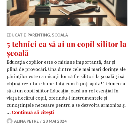
EDUCAȚIE
,
PARENTING
,
ȘCOALĂ
5 tehnici ca să ai un copil silitor la
școală
Educația copiilor este o misiune importantă, dar și
plină de provocări. Una dintre cele mai mari dorințe ale
părinților este ca micuții lor să fie silitori la școală și să
obțină rezultate bune. Iată cum îi poți ajuta! Tehnici ca
să ai un copil silitor Educația joacă un rol esențial în
viața fiecărui copil, oferindu-i instrumentele și
cunoștințele necesare pentru a se dezvolta armonios și
5 tehnici ca să ai un copil silitor la
…
Continuă să citești
ALINA PETRE
28 MAI 2024