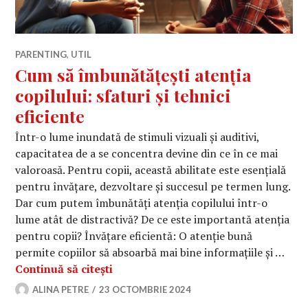
PARENTING
,
UTIL
Cum să îmbunătățești atenția
copilului: sfaturi și tehnici
eficiente
Într-o lume inundată de stimuli vizuali și auditivi,
capacitatea de a se concentra devine din ce în ce mai
valoroasă. Pentru copii, această abilitate este esențială
pentru învățare, dezvoltare și succesul pe termen lung.
Dar cum putem îmbunătăți atenția copilului într-o
lume atât de distractivă? De ce este importantă atenția
pentru copii? Învățare eficientă: O atenție bună
permite copiilor să absoarbă mai bine informațiile și …
Cum să îmbunătățești atenția copilului
Continuă să citești
ALINA PETRE
23 OCTOMBRIE 2024