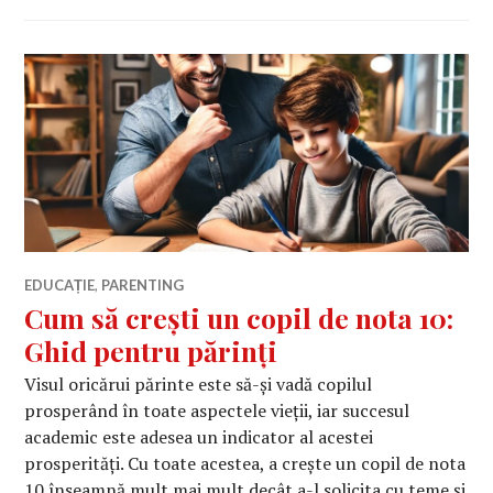
EDUCAȚIE
,
PARENTING
Cum să crești un copil de nota 10:
Ghid pentru părinți
Visul oricărui părinte este să-și vadă copilul
prosperând în toate aspectele vieții, iar succesul
academic este adesea un indicator al acestei
prosperități. Cu toate acestea, a crește un copil de nota
10 înseamnă mult mai mult decât a-l solicita cu teme și