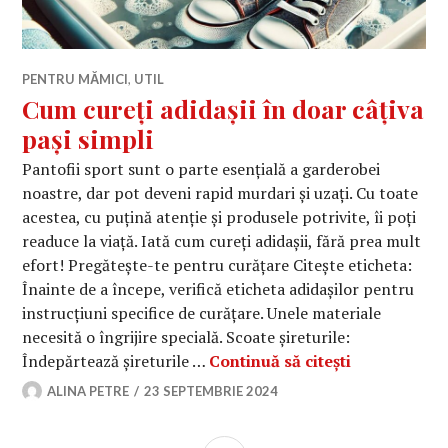
PENTRU MĂMICI
,
UTIL
Cum cureți adidașii în doar câțiva
pași simpli
Pantofii sport sunt o parte esențială a garderobei
noastre, dar pot deveni rapid murdari și uzați. Cu toate
acestea, cu puțină atenție și produsele potrivite, îi poți
readuce la viață. Iată cum cureți adidașii, fără prea mult
efort! Pregătește-te pentru curățare Citește eticheta:
Înainte de a începe, verifică eticheta adidașilor pentru
instrucțiuni specifice de curățare. Unele materiale
necesită o îngrijire specială. Scoate șireturile:
Cum cureți a
Îndepărtează șireturile …
Continuă să citești
ALINA PETRE
23 SEPTEMBRIE 2024