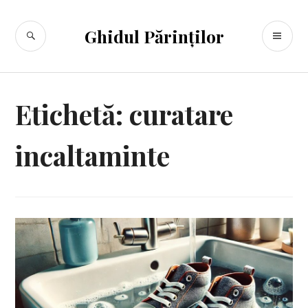
Sari
la
CĂUTARE
ME
Ghidul Părinților
conținut
PR
Etichetă:
curatare
incaltaminte