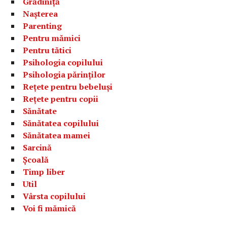
Grădiniță
Nașterea
Parenting
Pentru mămici
Pentru tătici
Psihologia copilului
Psihologia părinților
Rețete pentru bebeluși
Rețete pentru copii
Sănătate
Sănătatea copilului
Sănătatea mamei
Sarcină
Școală
Timp liber
Util
Vârsta copilului
Voi fi mămică