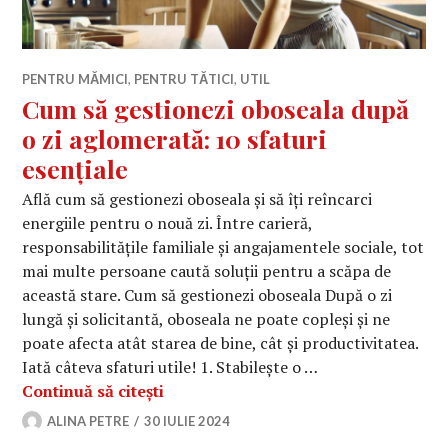
PENTRU MĂMICI
,
PENTRU TĂTICI
,
UTIL
Cum să gestionezi oboseala după
o zi aglomerată: 10 sfaturi
esențiale
Află cum să gestionezi oboseala și să îți reîncarci
energiile pentru o nouă zi. Între carieră,
responsabilitățile familiale și angajamentele sociale, tot
mai multe persoane caută soluții pentru a scăpa de
această stare. Cum să gestionezi oboseala După o zi
lungă și solicitantă, oboseala ne poate copleși și ne
poate afecta atât starea de bine, cât și productivitatea.
Iată câteva sfaturi utile! 1. Stabilește o …
Cum să gestionezi oboseala după o zi
Continuă să citești
ALINA PETRE
30 IULIE 2024