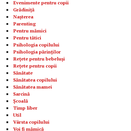
Evenimente pentru copii
Grădiniță
Nașterea
Parenting
Pentru mămici
Pentru tătici
Psihologia copilului
Psihologia părinților
Rețete pentru bebeluși
Rețete pentru copii
Sănătate
Sănătatea copilului
Sănătatea mamei
Sarcină
Școală
Timp liber
Util
Vârsta copilului
Voi fi mămică