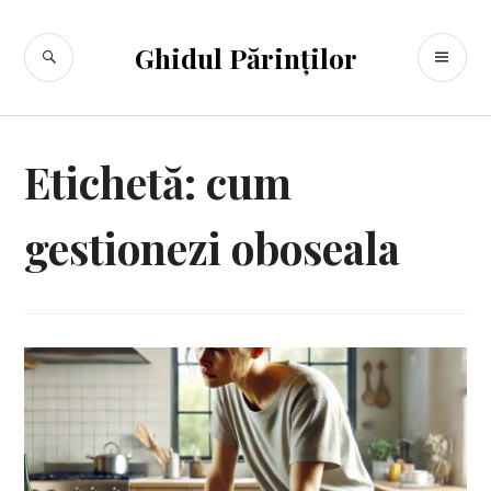
Sari
la
CĂUTARE
ME
Ghidul Părinților
conținut
PR
Etichetă:
cum
gestionezi oboseala