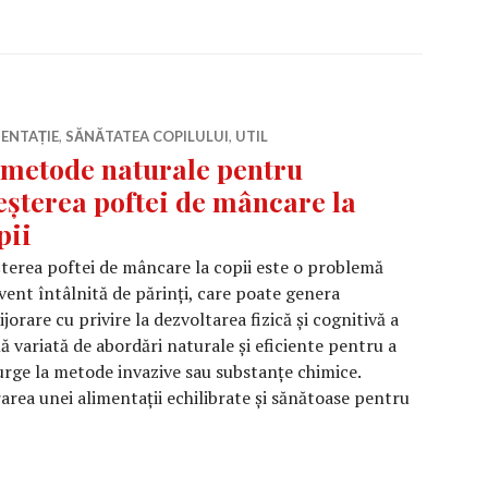
ENTAȚIE
,
SĂNĂTATEA COPILULUI
,
UTIL
 metode naturale pentru
eșterea poftei de mâncare la
pii
terea poftei de mâncare la copii este o problemă
vent întâlnită de părinți, care poate genera
ijorare cu privire la dezvoltarea fizică și cognitivă a
mă variată de abordări naturale și eficiente pentru a
curge la metode invazive sau substanțe chimice.
rea unei alimentații echilibrate și sănătoase pentru
0 metode naturale pentru creșterea poftei de mâncare la c