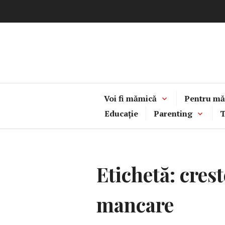
Sari
la
conținut
Voi fi mămică
Pentru mă
Educație
Parenting
T
Etichetă:
crest
mancare