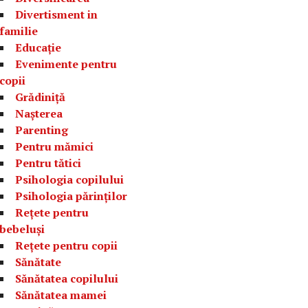
Divertisment in
familie
Educație
Evenimente pentru
copii
Grădiniță
Nașterea
Parenting
Pentru mămici
Pentru tătici
Psihologia copilului
Psihologia părinților
Rețete pentru
bebeluși
Rețete pentru copii
Sănătate
Sănătatea copilului
Sănătatea mamei