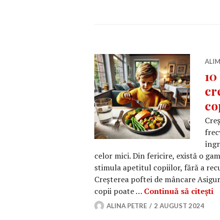
ALIM
10
cr
co
Creș
frec
îngr
celor mici. Din fericire, există o ga
stimula apetitul copiilor, fără a re
Creșterea poftei de mâncare Asigura
1
copii poate …
Continuă să citești
ALINA PETRE
2 AUGUST 2024