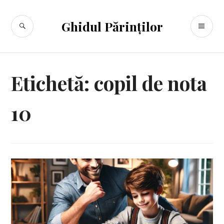
Sari
la
CĂUTARE
ME
Ghidul Părinților
conținut
PR
Etichetă:
copil de nota
10