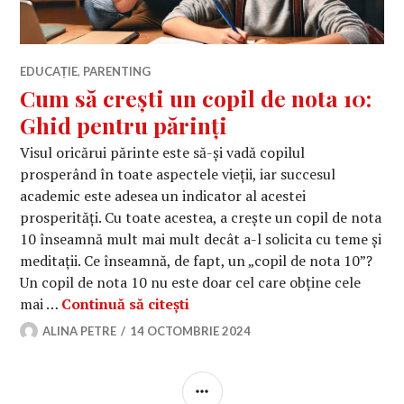
EDUCAȚIE
,
PARENTING
Cum să crești un copil de nota 10:
Ghid pentru părinți
Visul oricărui părinte este să-și vadă copilul
prosperând în toate aspectele vieții, iar succesul
academic este adesea un indicator al acestei
prosperități. Cu toate acestea, a crește un copil de nota
10 înseamnă mult mai mult decât a-l solicita cu teme și
meditații. Ce înseamnă, de fapt, un „copil de nota 10”?
Un copil de nota 10 nu este doar cel care obține cele
Cum să crești un copil de nota 
mai …
Continuă să citești
ALINA PETRE
14 OCTOMBRIE 2024
BARĂ