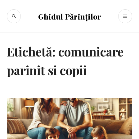
Sari
la
CĂUTARE
ME
Ghidul Părinților
conținut
PR
Etichetă:
comunicare
parinit si copii