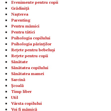
Evenimente pentru copii
Grădiniță
Nașterea
Parenting
Pentru mămici
Pentru tătici
Psihologia copilului
Psihologia părinților
Rețete pentru bebeluși
Rețete pentru copii
Sănătate
Sănătatea copilului
Sănătatea mamei
Sarcină
Școală
Timp liber
Util
Vârsta copilului
Voi fi mămică