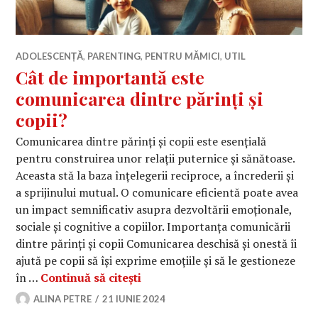
ADOLESCENȚĂ
,
PARENTING
,
PENTRU MĂMICI
,
UTIL
Cât de importantă este
comunicarea dintre părinți și
copii?
Comunicarea dintre părinți și copii este esențială
pentru construirea unor relații puternice și sănătoase.
Aceasta stă la baza înțelegerii reciproce, a încrederii și
a sprijinului mutual. O comunicare eficientă poate avea
un impact semnificativ asupra dezvoltării emoționale,
sociale și cognitive a copiilor. Importanța comunicării
dintre părinți și copii Comunicarea deschisă și onestă îi
ajută pe copii să își exprime emoțiile și să le gestioneze
Cât de importantă este comunicar
în …
Continuă să citești
ALINA PETRE
21 IUNIE 2024