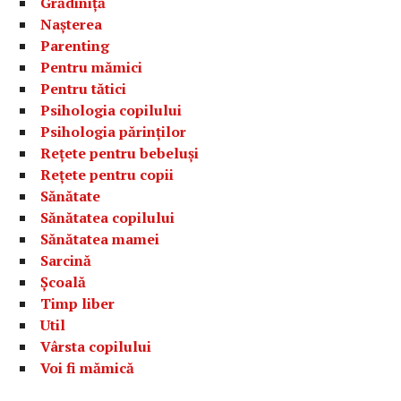
Grădiniță
Nașterea
Parenting
Pentru mămici
Pentru tătici
Psihologia copilului
Psihologia părinților
Rețete pentru bebeluși
Rețete pentru copii
Sănătate
Sănătatea copilului
Sănătatea mamei
Sarcină
Școală
Timp liber
Util
Vârsta copilului
Voi fi mămică