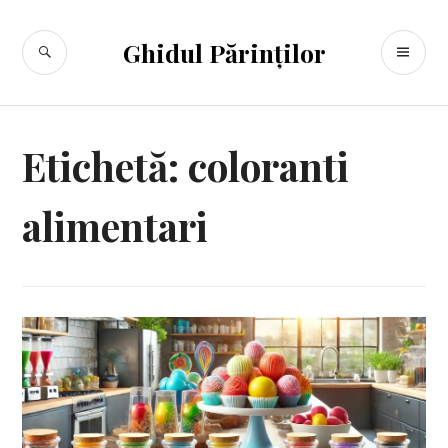
Sari
la
CĂUTARE
ME
Ghidul Părinților
conținut
PR
Etichetă:
coloranti
alimentari