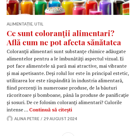
ALIMENTAȚIE
,
UTIL
Ce sunt coloranții alimentari?
Află cum ne pot afecta sănătatea
Coloranții alimentari sunt substanțe chimice adăugate
alimentelor pentru a le îmbunătăți aspectul vizual. Ei
pot face alimentele să pară mai atractive, mai vibrante
și mai apetisante. Deși rolul lor este în principal estetic,
utilizarea lor este răspândită în industria alimentară,
fiind prezenți în numeroase produse, de la băuturi
răcoritoare și bomboane, până la produse de panificație
și sosuri. De ce folosim coloranți alimentari? Culorile
Ce sunt coloranții alimenta
intense …
Continuă să citești
ALINA PETRE
29 AUGUST 2024