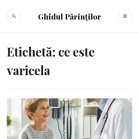
Sari
la
CĂUTARE
ME
Ghidul Părinților
conținut
PR
Etichetă:
ce este
varicela