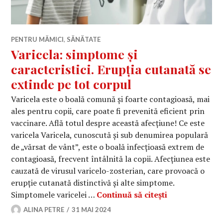
PENTRU MĂMICI
,
SĂNĂTATE
Varicela: simptome și
caracteristici. Erupția cutanată se
extinde pe tot corpul
Varicela este o boală comună și foarte contagioasă, mai
ales pentru copii, care poate fi prevenită eficient prin
vaccinare. Află totul despre această afecțiune! Ce este
varicela Varicela, cunoscută și sub denumirea populară
de „vărsat de vânt”, este o boală infecțioasă extrem de
contagioasă, frecvent întâlnită la copii. Afecțiunea este
cauzată de virusul varicelo-zosterian, care provoacă o
erupție cutanată distinctivă și alte simptome.
Varicela: simp
Simptomele varicelei …
Continuă să citești
ALINA PETRE
31 MAI 2024