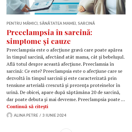
PENTRU MĂMICI
,
SĂNĂTATEA MAMEI
,
SARCINĂ
Preeclampsia în sarcină:
simptome și cauze
Preeclampsia este o afecțiune gravă care poate apărea
în timpul sarcinii, afectând atât mama, cât și bebelușul.
Află totul despre această afecțiune. Preeclamsia în
sarcină: Ce este? Preeclampsia este o afecțiune care se
dezvoltă în timpul sarcinii și este caracterizată prin
tensiune arterială crescută și prezența proteinelor în
urină. De obicei, apare după săptămâna 20 de sarcină,
dar poate debuta și mai devreme. Preeclampsia poate …
Preeclampsia în sarcină: simptome ș
Continuă să citești
ALINA PETRE
3 IUNIE 2024