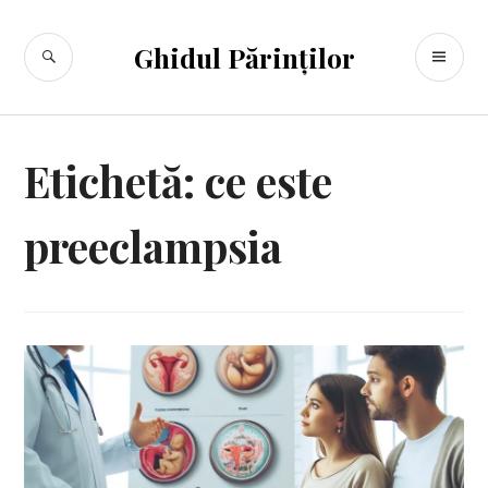
Sari
la
CĂUTARE
ME
Ghidul Părinților
conținut
PR
Etichetă:
ce este
preeclampsia