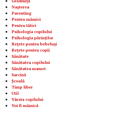
Grădiniță
Nașterea
Parenting
Pentru mămici
Pentru tătici
Psihologia copilului
Psihologia părinților
Rețete pentru bebeluși
Rețete pentru copii
Sănătate
Sănătatea copilului
Sănătatea mamei
Sarcină
Școală
Timp liber
Util
Vârsta copilului
Voi fi mămică