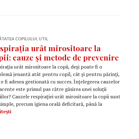
ĂTATEA COPILULUI
,
UTIL
spirația urât mirositoare la
pii: cauze și metode de prevenire
irația urât mirositoare la copii, deși poate fi o
lemă jenantă atât pentru copil, cât și pentru părinți,
e fi adesea gestionată cu succes. Înțelegerea cauzelor
acente este primul pas către găsirea unei soluții
iilor? Cauzele respirației urât mirositoare la copii sunt
 simple, precum igiena orală deficitară, până la
Respirația urât mirositoare la copii: cauze și metode
tești