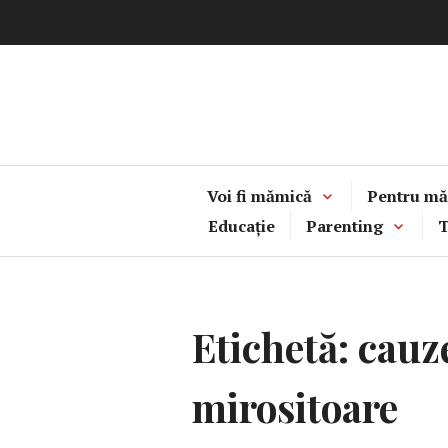
Sari
la
conținut
Voi fi mămică
Pentru mă
Educație
Parenting
T
Etichetă:
cauze
mirositoare