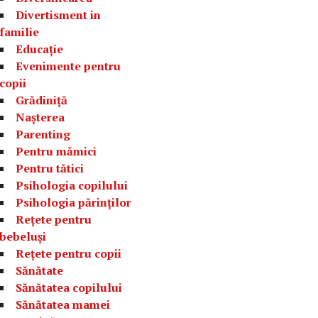
Divertisment in
familie
Educație
Evenimente pentru
copii
Grădiniță
Nașterea
Parenting
Pentru mămici
Pentru tătici
Psihologia copilului
Psihologia părinților
Rețete pentru
bebeluși
Rețete pentru copii
Sănătate
Sănătatea copilului
Sănătatea mamei