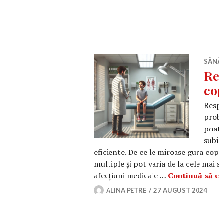
SĂN
Re
co
Resp
prob
poat
subi
eficiente. De ce le miroase gura cop
multiple și pot varia de la cele mai
afecțiuni medicale …
Continuă să ci
ALINA PETRE
27 AUGUST 2024