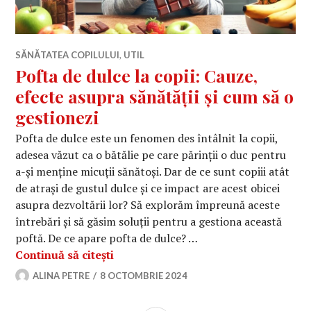
SĂNĂTATEA COPILULUI
,
UTIL
Pofta de dulce la copii: Cauze,
efecte asupra sănătății și cum să o
gestionezi
Pofta de dulce este un fenomen des întâlnit la copii,
adesea văzut ca o bătălie pe care părinții o duc pentru
a-și menține micuții sănătoși. Dar de ce sunt copiii atât
de atrași de gustul dulce și ce impact are acest obicei
asupra dezvoltării lor? Să explorăm împreună aceste
întrebări și să găsim soluții pentru a gestiona această
poftă. De ce apare pofta de dulce? …
Pofta de dulce la copii: Cauze, efect
Continuă să citești
ALINA PETRE
8 OCTOMBRIE 2024