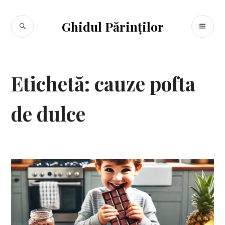
Sari
la
CĂUTARE
ME
Ghidul Părinților
conținut
PR
Etichetă:
cauze pofta
de dulce