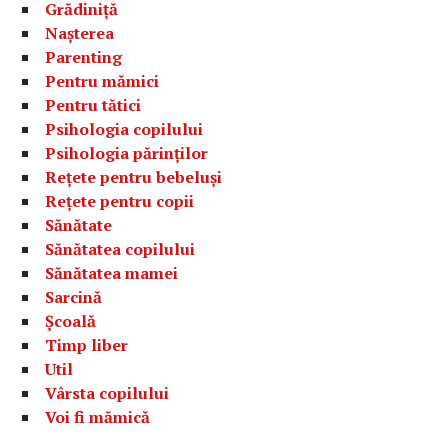
Grădiniță
Nașterea
Parenting
Pentru mămici
Pentru tătici
Psihologia copilului
Psihologia părinților
Rețete pentru bebeluși
Rețete pentru copii
Sănătate
Sănătatea copilului
Sănătatea mamei
Sarcină
Școală
Timp liber
Util
Vârsta copilului
Voi fi mămică