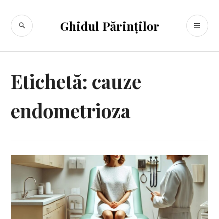
Sari
la
CĂUTARE
ME
Ghidul Părinților
conținut
PR
Etichetă:
cauze
endometrioza