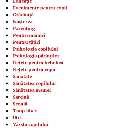
Educație
Evenimente pentru copii
Grădiniță
Nașterea
Parenting
Pentru mămici
Pentru tătici
Psihologia copilului
Psihologia părinților
Rețete pentru bebeluși
Rețete pentru copii
Sănătate
Sănătatea copilului
Sănătatea mamei
Sarcină
Școală
Timp liber
Util
Vârsta copilului