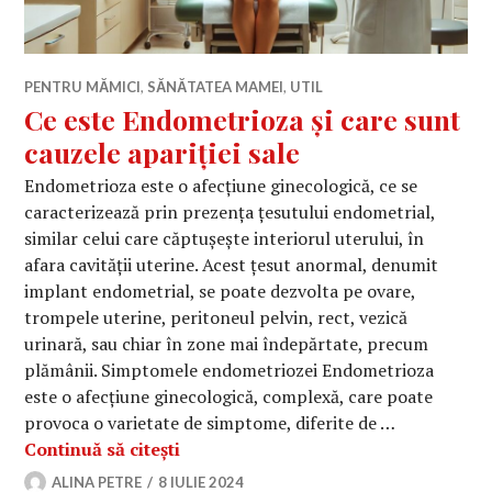
PENTRU MĂMICI
,
SĂNĂTATEA MAMEI
,
UTIL
Ce este Endometrioza și care sunt
cauzele apariției sale
Endometrioza este o afecțiune ginecologică, ce se
caracterizează prin prezența țesutului endometrial,
similar celui care căptușește interiorul uterului, în
afara cavității uterine. Acest țesut anormal, denumit
implant endometrial, se poate dezvolta pe ovare,
trompele uterine, peritoneul pelvin, rect, vezică
urinară, sau chiar în zone mai îndepărtate, precum
plămânii. Simptomele endometriozei Endometrioza
este o afecțiune ginecologică, complexă, care poate
provoca o varietate de simptome, diferite de …
Ce este Endometrioza și care sunt cau
Continuă să citești
ALINA PETRE
8 IULIE 2024