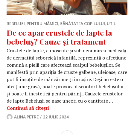
BEBELUSI
,
PENTRU MĂMICI
,
SĂNĂTATEA COPILULUI
,
UTIL
De ce apar crustele de lapte la
bebeluș? Cauze și tratament
Crustele de lapte, cunoscute și sub denumirea medicală
de dermatită seboreică infantilă, reprezintă o afecțiune
comună a pielii care afectează scalpul bebelușilor. Se
manifestă prin apariția de cruste galbene, uleioase, care
pot fi însoțite de mâncărime și înroșire. Deși nu este o
afecțiune gravă, poate provoca disconfort bebelușului
și poate fi inestetică pentru părinți. Cauzele crustelor
de lapte Bebelușii se nasc uneori cu o cantitate …
De ce apar crustele de lapte la bebe
Continuă să citești
ALINA PETRE
22 IULIE 2024