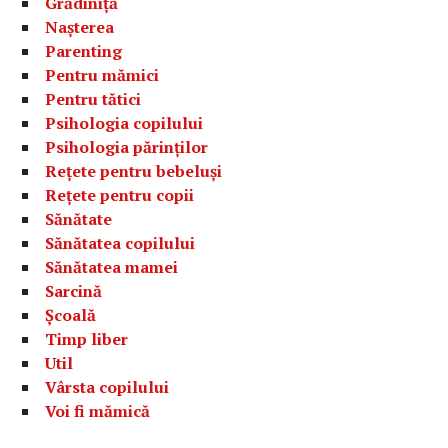
Grădiniță
Nașterea
Parenting
Pentru mămici
Pentru tătici
Psihologia copilului
Psihologia părinților
Rețete pentru bebeluși
Rețete pentru copii
Sănătate
Sănătatea copilului
Sănătatea mamei
Sarcină
Școală
Timp liber
Util
Vârsta copilului
Voi fi mămică