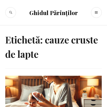
Sari
la
CĂUTARE
ME
Ghidul Părinților
conținut
PR
Etichetă:
cauze cruste
de lapte