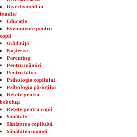
Divertisment in
familie
Educație
Evenimente pentru
copii
Grădiniță
Nașterea
Parenting
Pentru mămici
Pentru tătici
Psihologia copilului
Psihologia părinților
Rețete pentru
bebeluși
Rețete pentru copii
Sănătate
Sănătatea copilului
Sănătatea mamei