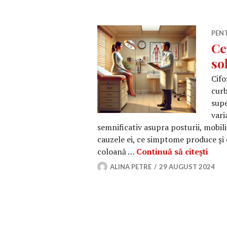
PEN
Ce
so
Cifo
curb
supe
vari
semnificativ asupra posturii, mobilităț
cauzele ei, ce simptome produce și c
Ce e
coloană …
Continuă să citești
ALINA PETRE
29 AUGUST 2024