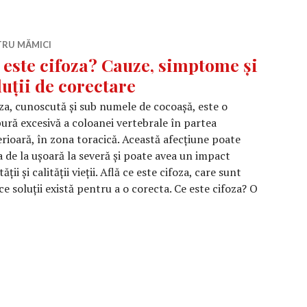
TRU MĂMICI
 este cifoza? Cauze, simptome și
luții de corectare
za, cunoscută și sub numele de cocoașă, este o
ură excesivă a coloanei vertebrale în partea
rioară, în zona toracică. Această afecțiune poate
a de la ușoară la severă și poate avea un impact
ii și calității vieții. Află ce este cifoza, care sunt
e soluții există pentru a o corecta. Ce este cifoza? O
ste cifoza? Cauze, simptome și soluții de corectare