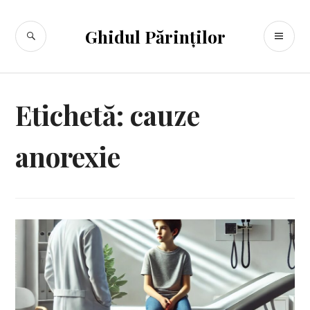
Sari
la
CĂUTARE
ME
Ghidul Părinților
conținut
PR
Etichetă:
cauze
anorexie