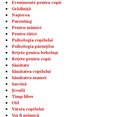
Evenimente pentru copii
Grădiniță
Nașterea
Parenting
Pentru mămici
Pentru tătici
Psihologia copilului
Psihologia părinților
Rețete pentru bebeluși
Rețete pentru copii
Sănătate
Sănătatea copilului
Sănătatea mamei
Sarcină
Școală
Timp liber
Util
Vârsta copilului
Voi fi mămică