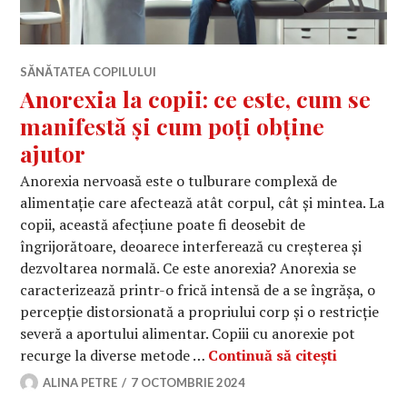
SĂNĂTATEA COPILULUI
Anorexia la copii: ce este, cum se
manifestă și cum poți obține
ajutor
Anorexia nervoasă este o tulburare complexă de
alimentație care afectează atât corpul, cât și mintea. La
copii, această afecțiune poate fi deosebit de
îngrijorătoare, deoarece interferează cu creșterea și
dezvoltarea normală. Ce este anorexia? Anorexia se
caracterizează printr-o frică intensă de a se îngrășa, o
percepție distorsionată a propriului corp și o restricție
severă a aportului alimentar. Copiii cu anorexie pot
Anorexia l
recurge la diverse metode …
Continuă să citești
ALINA PETRE
7 OCTOMBRIE 2024