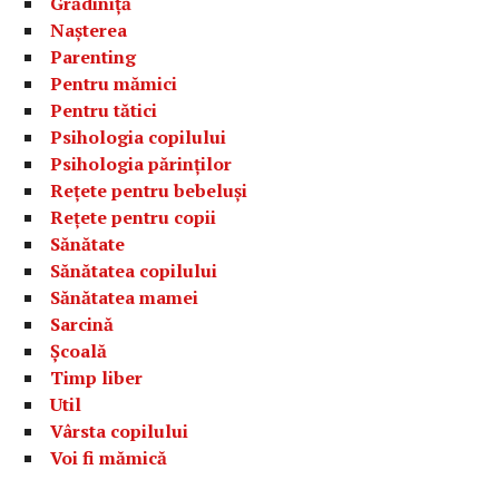
Grădiniță
Nașterea
Parenting
Pentru mămici
Pentru tătici
Psihologia copilului
Psihologia părinților
Rețete pentru bebeluși
Rețete pentru copii
Sănătate
Sănătatea copilului
Sănătatea mamei
Sarcină
Școală
Timp liber
Util
Vârsta copilului
Voi fi mămică