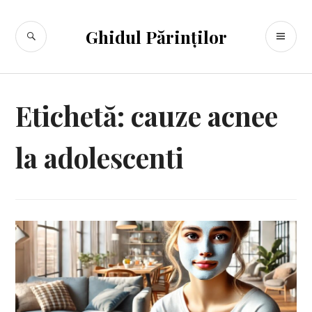
Sari
la
CĂUTARE
ME
Ghidul Părinților
conținut
PR
Etichetă:
cauze acnee
la adolescenti