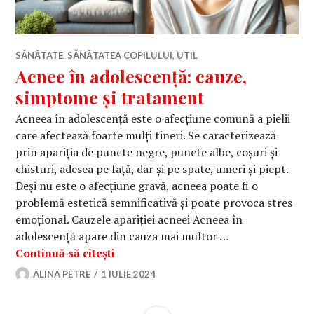
SĂNĂTATE
,
SĂNĂTATEA COPILULUI
,
UTIL
Acnee în adolescență: cauze,
simptome și tratament
Acneea în adolescență este o afecțiune comună a pielii
care afectează foarte mulți tineri. Se caracterizează
prin apariția de puncte negre, puncte albe, coșuri și
chisturi, adesea pe față, dar și pe spate, umeri și piept.
Deși nu este o afecțiune gravă, acneea poate fi o
problemă estetică semnificativă și poate provoca stres
emoțional. Cauzele apariției acneei Acneea în
adolescență apare din cauza mai multor …
Acnee în adolescență: cauze, simpto
Continuă să citești
ALINA PETRE
1 IULIE 2024