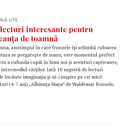
ALĂ
,
UTIL
 lecturi interesante pentru
canța de toamnă
na, anotimpul în care frunzele își schimbă culoarea
atura se pregătește de somn, este momentul perfect
ru a cufunda copiii în lumi noi și aventuri captivante,
 intermediul cărților. Iată 10 sugestii de lecturi
 încânte imaginația și să-i inspire pe cei mici!
atori (4-7 ani) „Albinuța Maya” de Waldemar Bonsels:
lecturi interesante pentru vacanța de toamnă