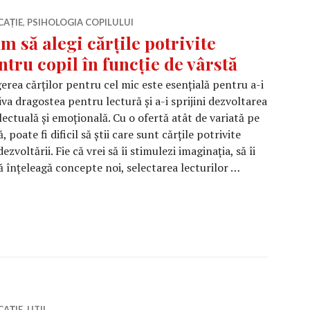
CAȚIE
,
PSIHOLOGIA COPILULUI
m să alegi cărțile potrivite
ntru copil în funcție de vârstă
erea cărților pentru cel mic este esențială pentru a-i
iva dragostea pentru lectură și a-i sprijini dezvoltarea
lectuală și emoțională. Cu o ofertă atât de variată pe
ă, poate fi dificil să știi care sunt cărțile potrivite
zvoltării. Fie că vrei să îi stimulezi imaginația, să îi
 să înțeleagă concepte noi, selectarea lecturilor …
rțile potrivite pentru copil în funcție de vârstă
CAȚIE
,
UTIL