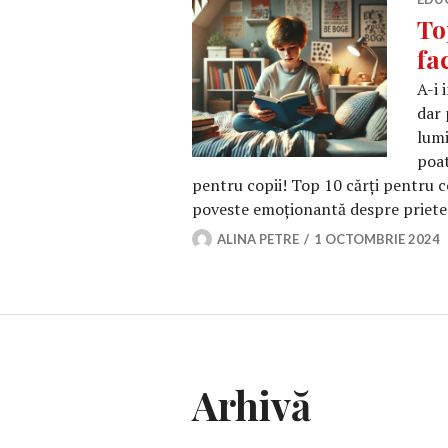
To
fa
A-i 
dar 
lumi
poat
pentru copii! Top 10 cărți pentru c
poveste emoționantă despre prieten
ALINA PETRE
1 OCTOMBRIE 2024
Arhivă