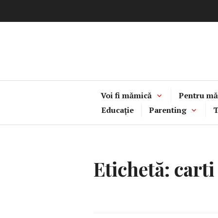
Sari
la
conținut
Voi fi mămică
Pentru mă
Educație
Parenting
T
Etichetă:
carti