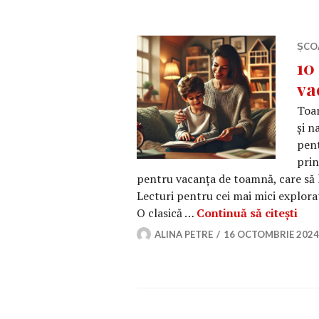
ȘCO
10
va
Toam
și n
pent
prin
pentru vacanța de toamnă, care să le
Lecturi pentru cei mai mici explor
10 
O clasică …
Continuă să citești
ALINA PETRE
16 OCTOMBRIE 2024