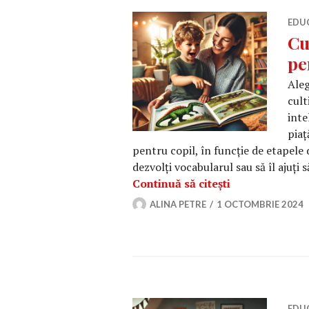
EDU
Cu
pe
Aleg
cult
inte
piaț
pentru copil, în funcție de etapele de
dezvolți vocabularul sau să îl ajuți
Cum să alegi că
Continuă să citești
ALINA PETRE
1 OCTOMBRIE 2024
EDU