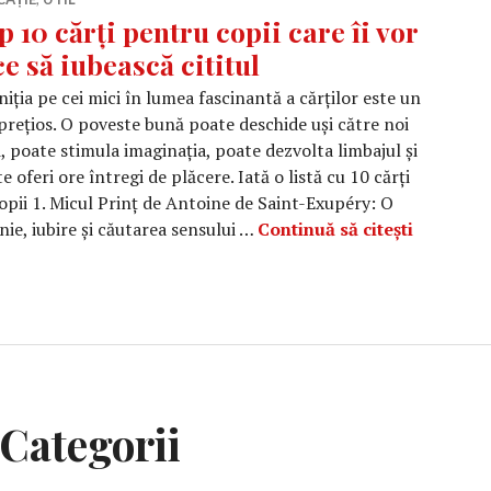
p 10 cărți pentru copii care îi vor
ce să iubească cititul
iniția pe cei mici în lumea fascinantă a cărților este un
prețios. O poveste bună poate deschide uși către noi
, poate stimula imaginația, poate dezvolta limbajul și
e oferi ore întregi de plăcere. Iată o listă cu 10 cărți
opii 1. Micul Prinț de Antoine de Saint-Exupéry: O
Top 10 că
ie, iubire și căutarea sensului …
Continuă să citești
Categorii