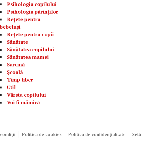
Psihologia copilului
Psihologia părinților
Rețete pentru
bebeluși
Rețete pentru copii
Sănătate
Sănătatea copilului
Sănătatea mamei
Sarcină
Școală
Timp liber
Util
Vârsta copilului
Voi fi mămică
condiții
Politica de cookies
Politica de confidențialitate
Setă