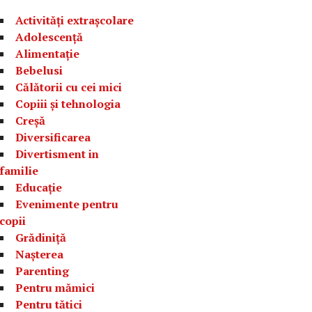
Activități extrașcolare
Adolescență
Alimentație
Bebelusi
Călătorii cu cei mici
Copiii și tehnologia
Creșă
Diversificarea
Divertisment in
familie
Educație
Evenimente pentru
copii
Grădiniță
Nașterea
Parenting
Pentru mămici
Pentru tătici