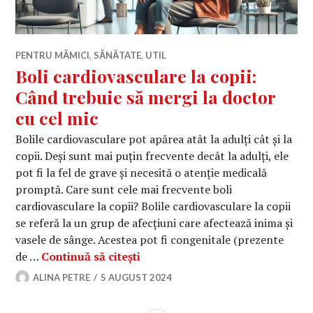
PENTRU MĂMICI
,
SĂNĂTATE
,
UTIL
Boli cardiovasculare la copii:
Când trebuie să mergi la doctor
cu cel mic
Bolile cardiovasculare pot apărea atât la adulți cât și la
copii. Deși sunt mai puțin frecvente decât la adulți, ele
pot fi la fel de grave și necesită o atenție medicală
promptă. Care sunt cele mai frecvente boli
cardiovasculare la copii? Bolile cardiovasculare la copii
se referă la un grup de afecțiuni care afectează inima și
vasele de sânge. Acestea pot fi congenitale (prezente
Boli cardiovasculare la copii: C
de …
Continuă să citești
ALINA PETRE
5 AUGUST 2024