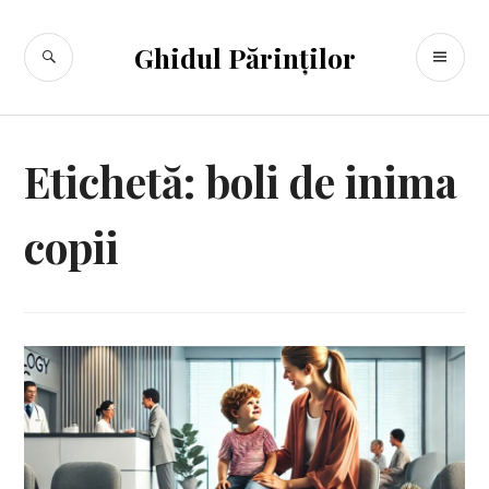
Sari
la
CĂUTARE
ME
Ghidul Părinților
conținut
PR
Etichetă:
boli de inima
copii