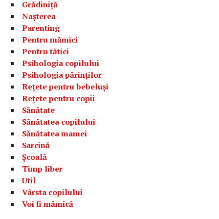
Grădiniță
Nașterea
Parenting
Pentru mămici
Pentru tătici
Psihologia copilului
Psihologia părinților
Rețete pentru bebeluși
Rețete pentru copii
Sănătate
Sănătatea copilului
Sănătatea mamei
Sarcină
Școală
Timp liber
Util
Vârsta copilului
Voi fi mămică