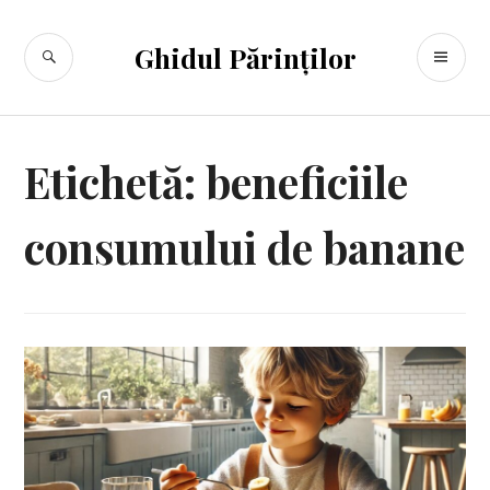
Sari
la
CĂUTARE
ME
Ghidul Părinților
conținut
PR
Etichetă:
beneficiile
consumului de banane