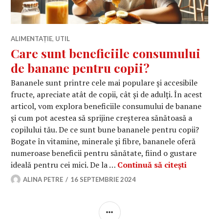
ALIMENTAȚIE
,
UTIL
Care sunt beneficiile consumului
de banane pentru copii?
Bananele sunt printre cele mai populare și accesibile
fructe, apreciate atât de copii, cât și de adulți. În acest
articol, vom explora beneficiile consumului de banane
și cum pot acestea să sprijine creșterea sănătoasă a
copilului tău. De ce sunt bune bananele pentru copii?
Bogate în vitamine, minerale și fibre, bananele oferă
numeroase beneficii pentru sănătate, fiind o gustare
Care sun
ideală pentru cei mici. De la …
Continuă să citești
ALINA PETRE
16 SEPTEMBRIE 2024
BARĂ