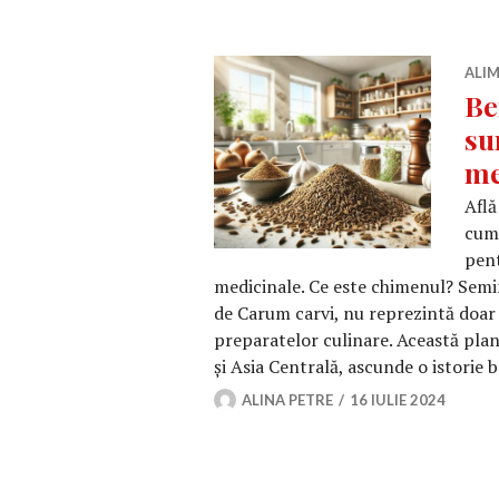
ALIM
Be
su
me
Află
cum 
pent
medicinale. Ce este chimenul? Semin
de Carum carvi, nu reprezintă doa
preparatelor culinare. Această pla
și Asia Centrală, ascunde o istorie
ALINA PETRE
16 IULIE 2024