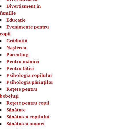
Divertisment in
familie
Educație
Evenimente pentru
copii
Grădiniță
Nașterea
Parenting
Pentru mămici
Pentru tătici
Psihologia copilului
Psihologia părinților
Rețete pentru
bebeluși
Rețete pentru copii
Sănătate
Sănătatea copilului
Sănătatea mamei