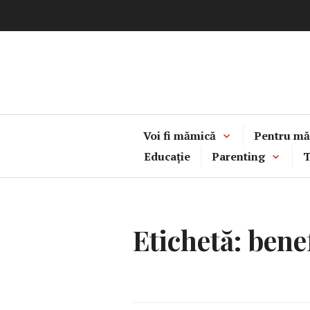
Sari
la
conținut
Voi fi mămică
Pentru mă
Educație
Parenting
T
Etichetă:
bene