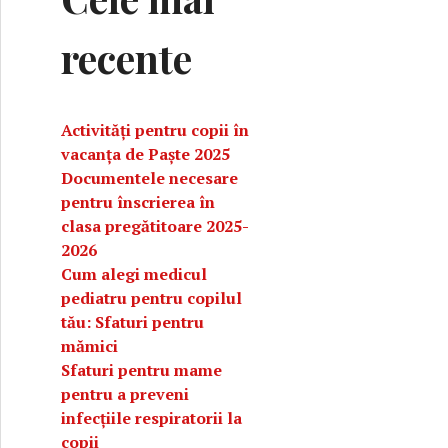
recente
Activități pentru copii în
vacanța de Paște 2025
Documentele necesare
pentru înscrierea în
clasa pregătitoare 2025-
2026
Cum alegi medicul
pediatru pentru copilul
tău: Sfaturi pentru
en: sunt cunoscute pentru proprietățile medicinale
mămici
Sfaturi pentru mame
pentru a preveni
infecțiile respiratorii la
copii