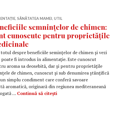
ENTAȚIE
,
SĂNĂTATEA MAMEI
,
UTIL
neficiile semnințelor de chimen:
nt cunoscute pentru proprietățile
dicinale
 totul despre beneficiile semințelor de chimen și vezi
poate fi introdus în alimentație. Este cunoscut
ru aroma sa deosebită, dar și pentru proprietățile
țele de chimen, cunoscut și sub denumirea științifică
r un simplu condiment care conferă savoare
ntă aromatică, originară din regiunea mediteraneană
Beneficiile semnințelor de chim
 bogată …
Continuă să citești