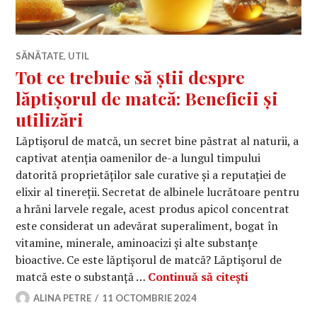
SĂNĂTATE
,
UTIL
Tot ce trebuie să știi despre
lăptișorul de matcă: Beneficii și
utilizări
Lăptișorul de matcă, un secret bine păstrat al naturii, a
captivat atenția oamenilor de-a lungul timpului
datorită proprietăților sale curative și a reputației de
elixir al tinereții. Secretat de albinele lucrătoare pentru
a hrăni larvele regale, acest produs apicol concentrat
este considerat un adevărat superaliment, bogat în
vitamine, minerale, aminoacizi și alte substanțe
bioactive. Ce este lăptișorul de matcă? Lăptișorul de
Tot ce trebui
matcă este o substanță …
Continuă să citești
ALINA PETRE
11 OCTOMBRIE 2024