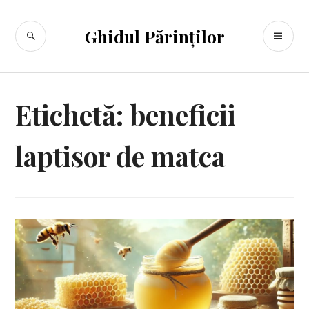
Sari
la
CĂUTARE
ME
Ghidul Părinților
conținut
PR
Etichetă:
beneficii
laptisor de matca