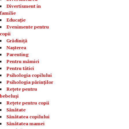
Divertisment in
familie
Educație
Evenimente pentru
copii
Grădiniță
Nașterea
Parenting
Pentru mămici
Pentru tătici
Psihologia copilului
Psihologia părinților
Rețete pentru
bebeluși
Rețete pentru copii
Sănătate
Sănătatea copilului
Sănătatea mamei