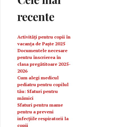
recente
Activități pentru copii în
vacanța de Paște 2025
Documentele necesare
pentru înscrierea în
clasa pregătitoare 2025-
2026
Cum alegi medicul
pediatru pentru copilul
ină cu copilul: avantaje și dezavantaje pe care trebuie să le
tău: Sfaturi pentru
mămici
Sfaturi pentru mame
pentru a preveni
infecțiile respiratorii la
copii