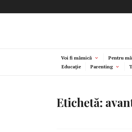
Sari
la
conținut
Voi fi mămică
Pentru mă
Educație
Parenting
T
Etichetă:
avant