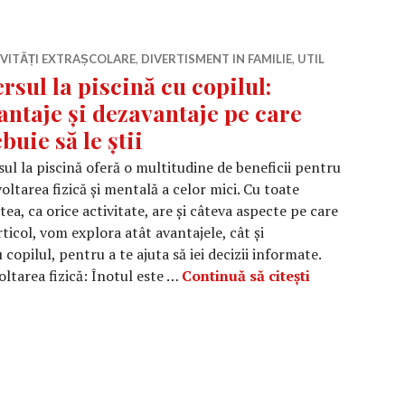
IVITĂȚI EXTRAȘCOLARE
,
DIVERTISMENT IN FAMILIE
,
UTIL
rsul la piscină cu copilul:
antaje și dezavantaje pe care
ebuie să le știi
ul la piscină oferă o multitudine de beneficii pentru
oltarea fizică și mentală a celor mici. Cu toate
tea, ca orice activitate, are și câteva aspecte pe care
articol, vom explora atât avantajele, cât și
copilul, pentru a te ajuta să iei decizii informate.
Mersul la pisc
oltarea fizică: Înotul este …
Continuă să citești