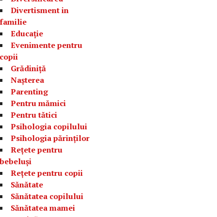
Divertisment in
familie
Educație
Evenimente pentru
copii
Grădiniță
Nașterea
Parenting
Pentru mămici
Pentru tătici
Psihologia copilului
Psihologia părinților
Rețete pentru
bebeluși
Rețete pentru copii
Sănătate
Sănătatea copilului
Sănătatea mamei