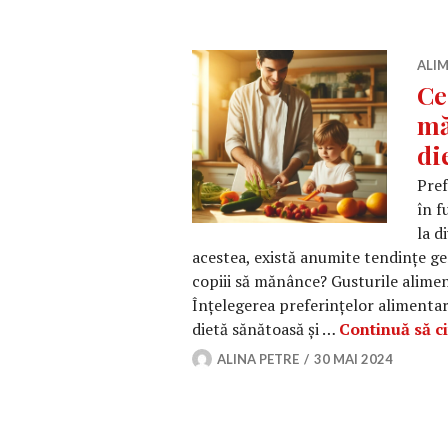
ALIM
Ce
mă
di
Pref
în f
la d
acestea, există anumite tendințe ge
copiii să mănânce? Gusturile alimen
Înțelegerea preferințelor alimentare
dietă sănătoasă și …
Continuă să ci
ALINA PETRE
30 MAI 2024