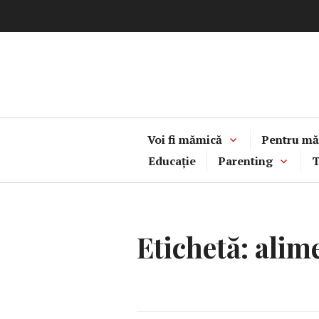
Sari
la
conținut
Voi fi mămică
Pentru mă
Educație
Parenting
T
Etichetă:
alime