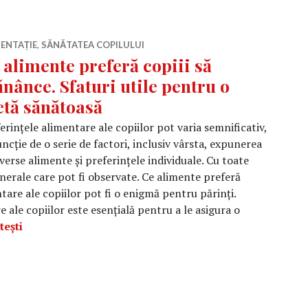
ENTAȚIE
,
SĂNĂTATEA COPILULUI
 alimente preferă copiii să
nânce. Sfaturi utile pentru o
etă sănătoasă
erințele alimentare ale copiilor pot varia semnificativ,
uncție de o serie de factori, inclusiv vârsta, expunerea
iverse alimente și preferințele individuale. Cu toate
nerale care pot fi observate. Ce alimente preferă
tare ale copiilor pot fi o enigmă pentru părinți.
 ale copiilor este esențială pentru a le asigura o
Ce alimente preferă copiii să mănânce. Sfaturi utile p
tești