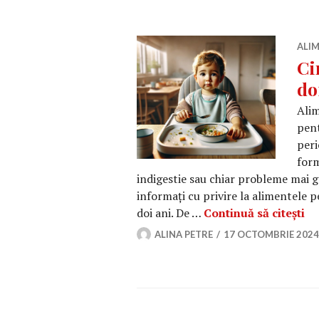
ALIM
Ci
do
Alim
pent
peri
form
indigestie sau chiar probleme mai gr
informați cu privire la alimentele pe
Ci
doi ani. De …
Continuă să citești
ALINA PETRE
17 OCTOMBRIE 2024