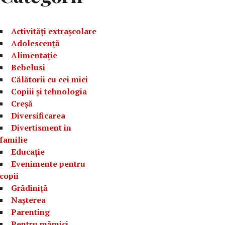
Activități extrașcolare
Adolescență
Alimentație
Bebelusi
Călătorii cu cei mici
Copiii și tehnologia
Creșă
Diversificarea
Divertisment in
familie
Educație
Evenimente pentru
copii
Grădiniță
Nașterea
Parenting
Pentru mămici