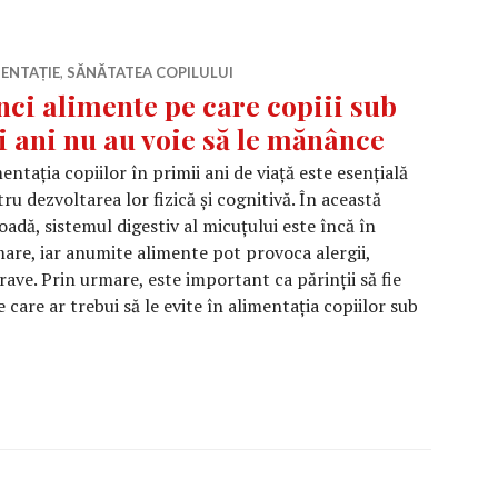
ENTAȚIE
,
SĂNĂTATEA COPILULUI
nci alimente pe care copiii sub
i ani nu au voie să le mănânce
entația copiilor în primii ani de viață este esențială
ru dezvoltarea lor fizică și cognitivă. În această
oadă, sistemul digestiv al micuțului este încă în
are, iar anumite alimente pot provoca alergii,
ave. Prin urmare, este important ca părinții să fie
 care ar trebui să le evite în alimentația copiilor sub
nci alimente pe care copiii sub doi ani nu au voie să le mă