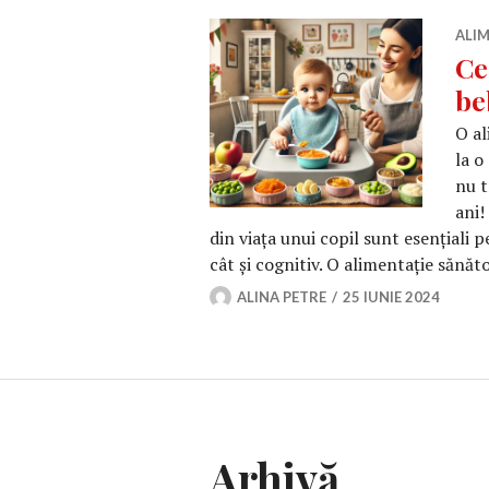
ALIM
Ce
be
O al
la o
nu t
ani!
din viața unui copil sunt esențiali 
cât și cognitiv. O alimentație sănăt
ALINA PETRE
25 IUNIE 2024
Arhivă