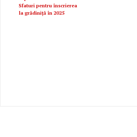
Sfaturi pentru înscrierea
la grădiniță în 2025
t interzise pentru bebeluși, până la vârsta de 2 ani