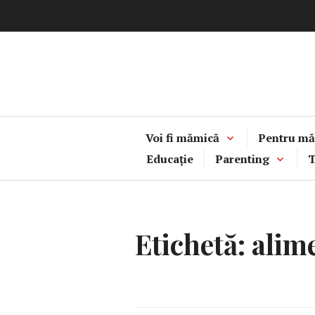
Sari
la
conținut
Voi fi mămică
Pentru mă
Educație
Parenting
T
Etichetă:
alime