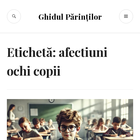
Sari
la
CĂUTARE
ME
Ghidul Părinților
conținut
PR
Etichetă:
afectiuni
ochi copii