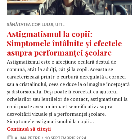
SĂNĂTATEA COPILULUI
,
UTIL
Astigmatismul la copii:
Simptomele întâlnite și efectele
asupra performanței școlare
Astigmatismul este o afecțiune oculară destul de
comună, atât la adulți, cât și la copii. Aceasta se
caracterizează printr-o curbură neregulată a corneei
sau a cristalinului, ceea ce duce la o imagine încețoșată
și distorsionată. Deși poate fi corectat cu ajutorul
ochelarilor sau lentilelor de contact, astigmatismul la
copii poate avea un impact semnificativ asupra
dezvoltării vizuale și a performanței școlare.
Simptomele astigmatismului la copii …
Astigmatismul la copii: Simptomele î
Continuă să citești
ALINA PETRE
10 SEPTEMBRIE 2024