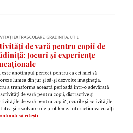
IVITĂȚI EXTRAȘCOLARE
,
GRĂDINIȚĂ
,
UTIL
tivități de vară pentru copii de
ădiniță: Jocuri și experiențe
ucaționale
 este anotimpul perfect pentru ca cei mici să
oreze lumea din jur și să-și dezvolte imaginația.
ru a transforma această perioadă într-o adevărată
ctivități de vară pentru copii, distractive și
vitățile de vară pentru copii? Jocurile și activitățile
itatea și rezolvarea de probleme. Interacțiunea cu alți
Activități de vară pentru copii de grădini
ontinuă să citești