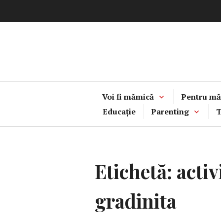
Sari
la
conținut
Voi fi mămică
Pentru mă
Educație
Parenting
T
Etichetă:
activ
gradinita