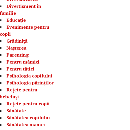
Divertisment in
familie
Educație
Evenimente pentru
copii
Grădiniță
Nașterea
Parenting
Pentru mămici
Pentru tătici
Psihologia copilului
Psihologia părinților
Rețete pentru
bebeluși
Rețete pentru copii
Sănătate
Sănătatea copilului
Sănătatea mamei