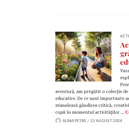
ACT
Ac
gr
ed
Vara
expl
Pent
aventură, am pregătit o colecție de a
educative. De ce sunt importante acti
stimulează gândirea critică, creativ
copii în momentul activităților …
C
ALINA PETRE
22 AUGUST 2024