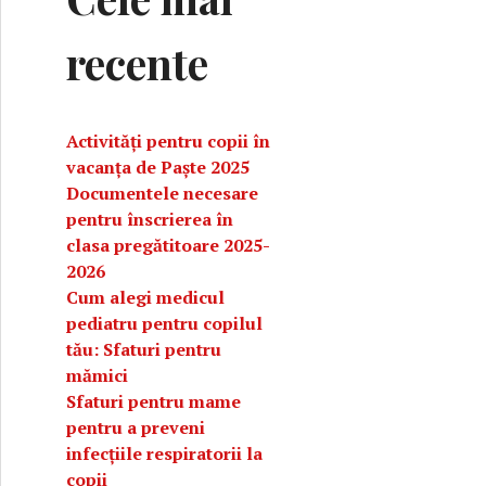
recente
Activități pentru copii în
vacanța de Paște 2025
Documentele necesare
pentru înscrierea în
clasa pregătitoare 2025-
2026
Cum alegi medicul
pediatru pentru copilul
tău: Sfaturi pentru
mămici
Sfaturi pentru mame
ță: Jocuri și experiențe educaționale
pentru a preveni
infecțiile respiratorii la
copii