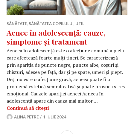
SĂNĂTATE
,
SĂNĂTATEA COPILULUI
,
UTIL
Acnee în adolescență: cauze,
simptome și tratament
Acneea în adolescență este o afecțiune comună a pielii
care afectează foarte mulți tineri. Se caracterizează
prin apariția de puncte negre, puncte albe, coșuri și
chisturi, adesea pe față, dar și pe spate, umeri și piept.
Deși nu este o afecțiune gravă, acneea poate fi o
problemă estetică semnificativă și poate provoca stres
emoțional. Cauzele apariției acneei Acneea în
adolescență apare din cauza mai multor …
Acnee în adolescență: cauze, simpto
Continuă să citești
ALINA PETRE
1 IULIE 2024