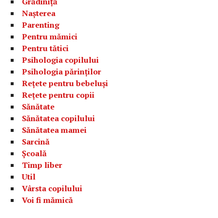
Grădiniță
Nașterea
Parenting
Pentru mămici
Pentru tătici
Psihologia copilului
Psihologia părinților
Rețete pentru bebeluși
Rețete pentru copii
Sănătate
Sănătatea copilului
Sănătatea mamei
Sarcină
Școală
Timp liber
Util
Vârsta copilului
Voi fi mămică