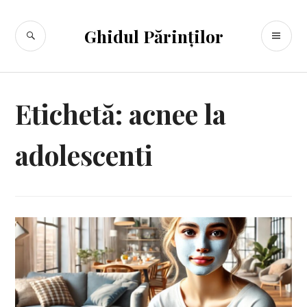
Sari
la
CĂUTARE
ME
Ghidul Părinților
conținut
PR
Etichetă:
acnee la
adolescenti