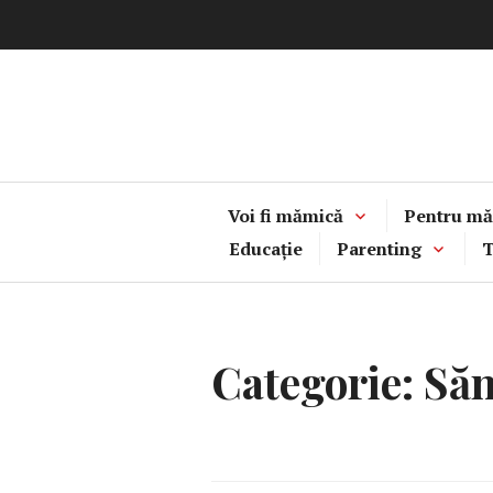
Sari
la
conținut
Voi fi mămică
Pentru mă
Educație
Parenting
T
Categorie:
Săn