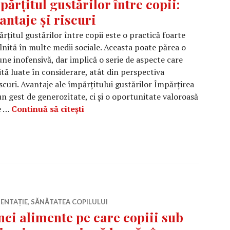
părțitul gustărilor între copii:
antaje și riscuri
rțitul gustărilor între copii este o practică foarte
lnită în multe medii sociale. Aceasta poate părea o
une inofensivă, dar implică o serie de aspecte care
tă luate în considerare, atât din perspectiva
iscuri. Avantaje ale împărțitului gustărilor Împărțirea
un gest de generozitate, ci și o oportunitate valoroasă
Împărțitul gustărilor între copii: Avan
re …
Continuă să citești
ENTAȚIE
,
SĂNĂTATEA COPILULUI
nci alimente pe care copiii sub