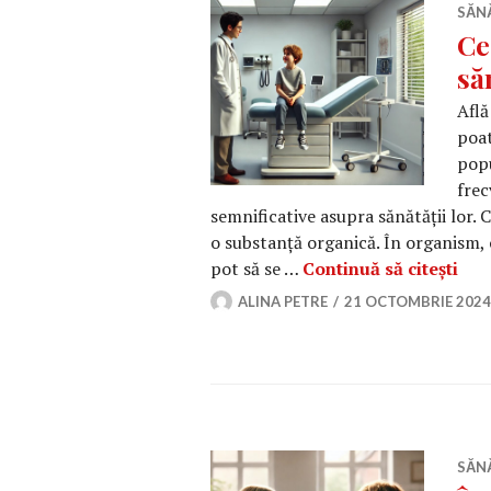
SĂN
Ce
să
Află
poat
popu
frec
semnificative asupra sănătății lor. C
o substanță organică. În organism, 
Ce s
pot să se …
Continuă să citești
ALINA PETRE
21 OCTOMBRIE 2024
SĂN