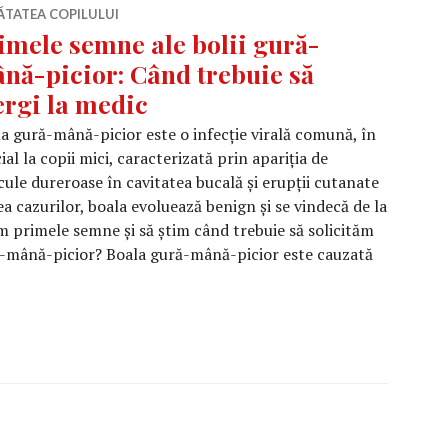
ĂTATEA COPILULUI
imele semne ale bolii gură-
nă-picior: Când trebuie să
rgi la medic
a gură-mână-picior este o infecție virală comună, în
ial la copii mici, caracterizată prin apariția de
cule dureroase în cavitatea bucală și erupții cutanate
ea cazurilor, boala evoluează benign și se vindecă de la
m primele semne și să știm când trebuie să solicităm
ră-mână-picior? Boala gură-mână-picior este cauzată
emne ale bolii gură-mână-picior: Când trebuie să mergi l