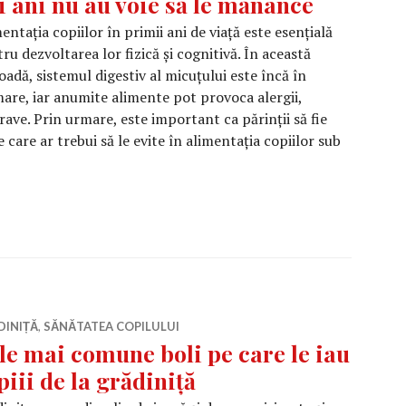
i ani nu au voie să le mănânce
entația copiilor în primii ani de viață este esențială
ru dezvoltarea lor fizică și cognitivă. În această
oadă, sistemul digestiv al micuțului este încă în
are, iar anumite alimente pot provoca alergii,
ave. Prin urmare, este important ca părinții să fie
 care ar trebui să le evite în alimentația copiilor sub
nci alimente pe care copiii sub doi ani nu au voie să le mă
DINIȚĂ
,
SĂNĂTATEA COPILULUI
le mai comune boli pe care le iau
piii de la grădiniță