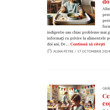
do
Alim
pent
peri
form
indigestie sau chiar probleme mai gr
informați cu privire la alimentele pe
Ci
doi ani. De …
Continuă să citești
ALINA PETRE
17 OCTOMBRIE 2024
GRĂ
Ce
co