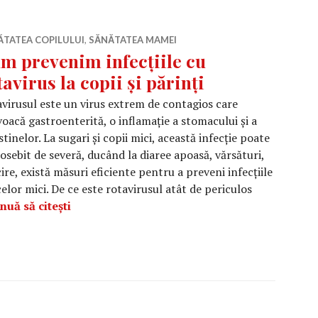
ĂTATEA COPILULUI
,
SĂNĂTATEA MAMEI
m prevenim infecțiile cu
tavirus la copii și părinți
virusul este un virus extrem de contagios care
oacă gastroenterită, o inflamație a stomacului și a
stinelor. La sugari și copii mici, această infecție poate
eosebit de severă, ducând la diaree apoasă, vărsături,
ire, există măsuri eficiente pentru a preveni infecțiile
celor mici. De ce este rotavirusul atât de periculos
Cum prevenim infecțiile cu rotavirus la copii 
nuă să citești