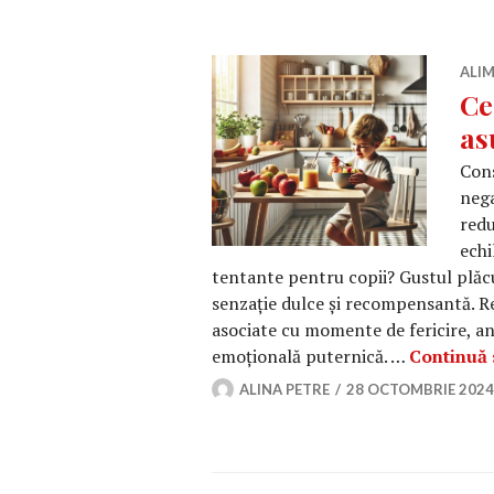
ALIM
Ce
as
Cons
nega
redu
echi
tentante pentru copii? Gustul plăcu
senzație dulce și recompensantă. R
asociate cu momente de fericire, a
emoțională puternică. …
Continuă s
ALINA PETRE
28 OCTOMBRIE 2024