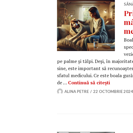
SĂN
Pr
mâ
me
Boal
spec
vezi
pe palme și tălpi. Deși, în majoritat
sine, este important să recunoaște
sfatul medicului. Ce este boala gu
Primele s
de …
Continuă să citești
ALINA PETRE
22 OCTOMBRIE 2024