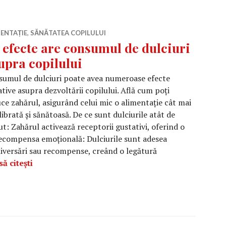
ENTAȚIE
,
SĂNĂTATEA COPILULUI
 efecte are consumul de dulciuri
upra copilului
umul de dulciuri poate avea numeroase efecte
tive asupra dezvoltării copilului. Află cum poți
ce zahărul, asigurând celui mic o alimentație cât mai
librată și sănătoasă. De ce sunt dulciurile atât de
t: Zahărul activează receptorii gustativi, oferind o
ecompensa emoțională: Dulciurile sunt adesea
niversări sau recompense, creând o legătură
Ce efecte are consumul de dulciuri asupra copilu
ă citești