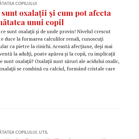
ĂTATEA COPILULUI
 sunt oxalații și cum pot afecta
nătatea unui copil
 ce sunt oxalații și de unde provin! Nivelul crescut
e duce la formarea calculilor renali, cunoscuți
lar ca pietre la rinichi. Această afecțiune, deși mai
ventă la adulți, poate apărea și la copii, cu implicații
e sunt oxalații? Oxalații sunt săruri ale acidului oxalic,
oxalații se combină cu calciul, formând cristale care
unt oxalații și cum pot afecta sănătatea unui copil
ĂTATEA COPILULUI
,
UTIL