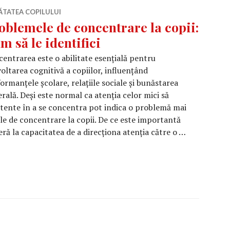
ĂTATEA COPILULUI
oblemele de concentrare la copii:
m să le identifici
entrarea este o abilitate esențială pentru
oltarea cognitivă a copiilor, influențând
ormanțele școlare, relațiile sociale și bunăstarea
rală. Deși este normal ca atenția celor mici să
istente în a se concentra pot indica o problemă mai
le de concentrare la copii. De ce este importantă
ă la capacitatea de a direcționa atenția către o …
concentrare la copii: Cum să le identifici