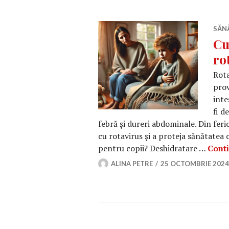
SĂN
Cu
ro
Rota
prov
inte
fi d
febră și dureri abdominale. Din feric
cu rotavirus și a proteja sănătatea 
pentru copii? Deshidratare …
Conti
ALINA PETRE
25 OCTOMBRIE 2024