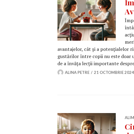
Îm
Av
Împă
întâ
acți
meri
avantajelor, cât și a potențialelor r
gustărilor între copii nu este doar 
de a învăța lecții importante desp
ALINA PETRE
21 OCTOMBRIE 2024
ALIM
Ci