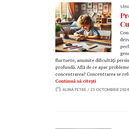
SĂN
Pr
Cu
Conc
dezv
perf
gene
fluctueze, anumite dificultăți pers
profundă. Află de ce apar probleme
concentrarea? Concentrarea se refer
Problemele de 
Continuă să citești
ALINA PETRE
23 OCTOMBRIE 2024